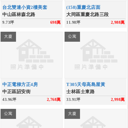
台北雙連小資2樓美套
(158)重慶北店面
中山區林森北路
大同區重慶北路三段
9.73坪
698
萬
11.98坪
2,988
萬
大廈
公寓
中正電梯方正4房
T305天母高島屋黃
中正區詔安街
士林區士東路
43.96坪
2,768
萬
33.91坪
2,998
萬
公寓
大廈