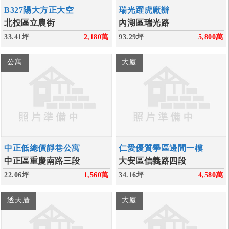
B327陽大方正大空
瑞光躍虎廠辦
北投區立農街
內湖區瑞光路
33.41坪
2,180
萬
93.29坪
5,800
萬
公寓
大廈
中正低總價靜巷公寓
仁愛優質學區邊間一樓
中正區重慶南路三段
大安區信義路四段
22.06坪
1,560
萬
34.16坪
4,580
萬
透天厝
大廈