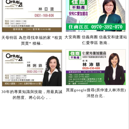
大安商圈 信義商圈 信義安和捷運站
天母特區 為您尋找幸福的家 *租賃
仁愛學區 敦南..
買賣* 積極..
買屋google搜尋(房仲達人林沛慈)
30年的專業知識與技能，用最真誠
沛慈台北..
的態度、將心比心，..