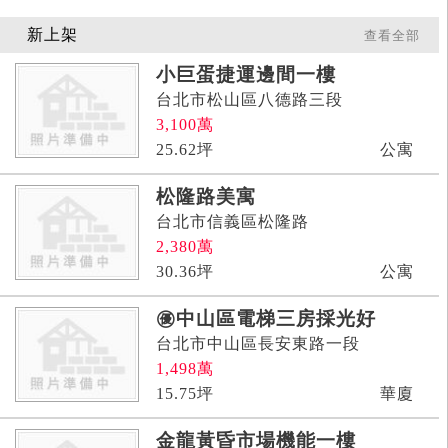
新上架
查看全部
小巨蛋捷運邊間一樓
台北市松山區八德路三段
3,100
萬
25.62
坪
公寓
松隆路美寓
台北市信義區松隆路
2,380
萬
30.36
坪
公寓
㊝中山區電梯三房採光好
台北市中山區長安東路一段
1,498
萬
15.75
坪
華廈
金龍黃昏市場機能一樓