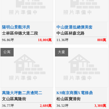
陽明山景觀洋房
中山捷運低總價美套
士林區仰德大道二段
中山區林森北路
96.86坪
18,000
萬
11.36坪
880
萬
公寓
大廈
萬隆大坪數二房邊間二
K9南京商圈X電梯鼎
文山區萬隆街
松山區寶清街
36.77坪
2,680
萬
36.52坪
3,380
萬