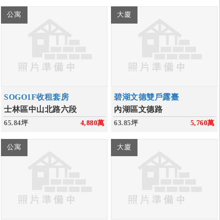
公寓
大廈
SOGO1F收租套房
碧湖文德雙戶露臺
士林區中山北路六段
內湖區文德路
65.84坪
4,880
萬
63.85坪
5,760
萬
公寓
大廈