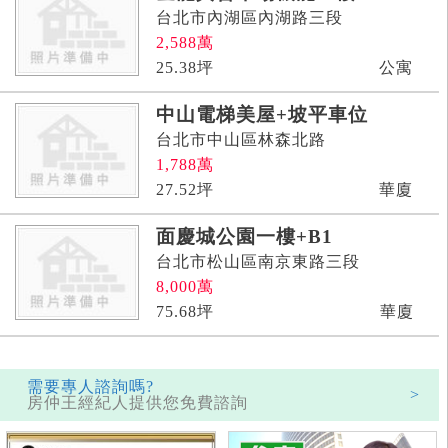
台北市內湖區內湖路三段
2,588
萬
25.38
坪
公寓
中山電梯美屋+坡平車位
台北市中山區林森北路
1,788
萬
27.52
坪
華廈
面慶城公園一樓+B1
台北市松山區南京東路三段
8,000
萬
75.68
坪
華廈
需要專人諮詢嗎?
>
房仲王經紀人提供您免費諮詢