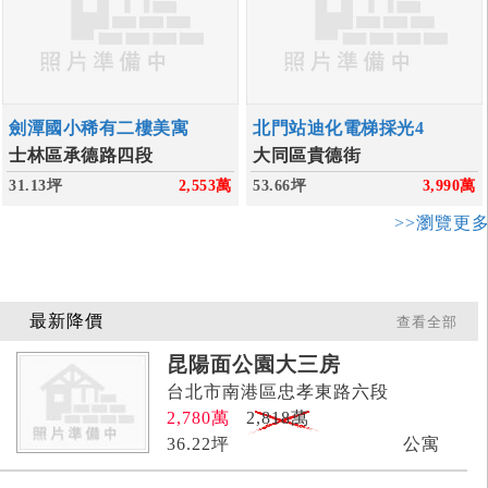
劍潭國小稀有二樓美寓
北門站迪化電梯採光4
士林區承德路四段
大同區貴德街
31.13坪
2,553
萬
53.66坪
3,990
萬
>>瀏覽更
最新降價
查看全部
昆陽面公園大三房
台北市南港區忠孝東路六段
2,780
萬
2,818萬
36.22
坪
公寓