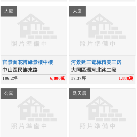
大廈
大廈
官景面花博綠景樓中樓
河景延三電梯精美三房
中山區民族東路
大同區環河北路二段
106.2坪
6,800
萬
17.37坪
1,888
萬
公寓
透天厝