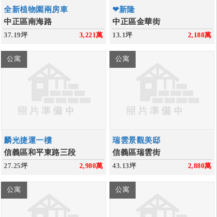
全新植物園兩房車
❤新隆
中正區南海路
中正區金華街
37.19坪
3,221
萬
13.1坪
2,188
萬
公寓
公寓
麟光捷運一樓
瑞雲景觀美邸
信義區和平東路三段
信義區瑞雲街
27.25坪
2,980
萬
43.13坪
2,880
萬
公寓
公寓