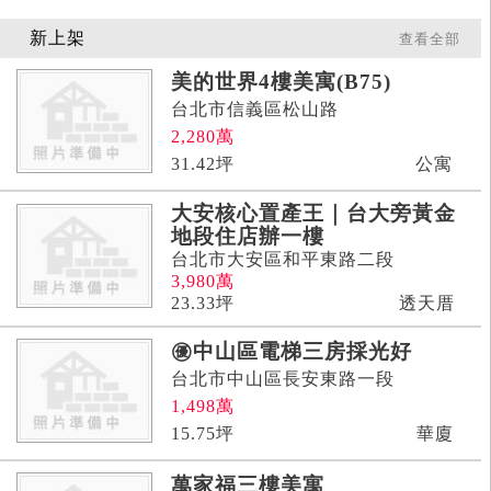
新上架
查看全部
美的世界4樓美寓(B75)
台北市信義區松山路
2,280
萬
31.42
坪
公寓
大安核心置產王｜台大旁黃金
地段住店辦一樓
台北市大安區和平東路二段
3,980
萬
23.33
坪
透天厝
㊝中山區電梯三房採光好
台北市中山區長安東路一段
1,498
萬
15.75
坪
華廈
萬家福三樓美寓