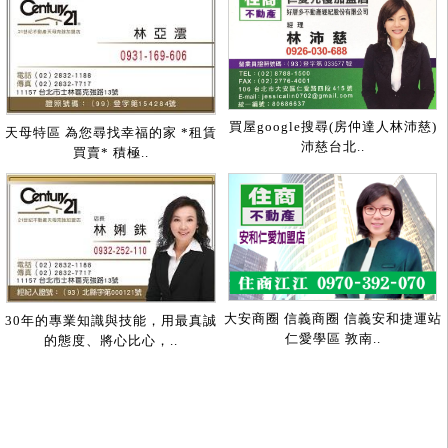
買屋google搜尋(房仲達人林沛慈)
天母特區 為您尋找幸福的家 *租賃
沛慈台北..
買賣* 積極..
大安商圈 信義商圈 信義安和捷運站
30年的專業知識與技能，用最真誠
仁愛學區 敦南..
的態度、將心比心，..