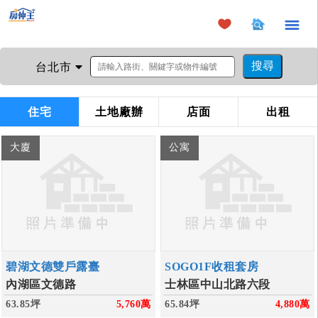
×
台北市
住宅
土地廠辦
店面
出租
大廈
公寓
碧湖文德雙戶露臺
SOGO1F收租套房
內湖區文德路
士林區中山北路六段
63.85坪
5,760
萬
65.84坪
4,880
萬