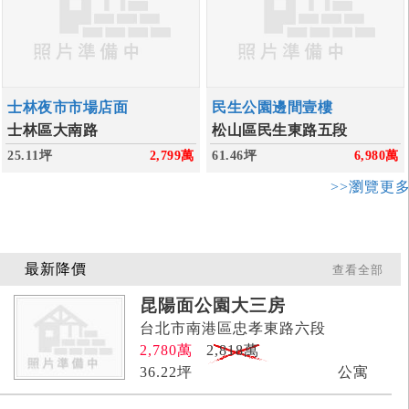
士林夜市市場店面
民生公園邊間壹樓
士林區大南路
松山區民生東路五段
25.11坪
2,799
萬
61.46坪
6,980
萬
>>瀏覽更
最新降價
查看全部
昆陽面公園大三房
台北市南港區忠孝東路六段
2,780
萬
2,818萬
36.22
坪
公寓