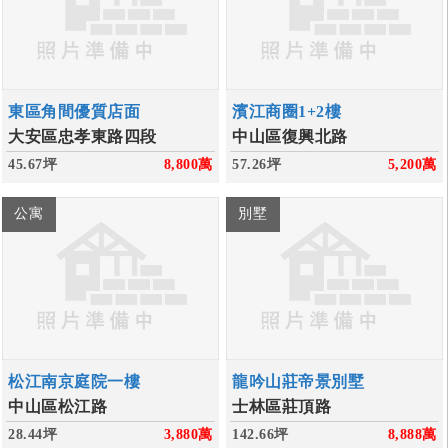
東區角間優質店面
濱江商圈1+2樓
大安區忠孝東路四段
中山區復興北路
45.67坪
8,800
萬
57.26坪
5,200
萬
公寓
別墅
松江南京庭院一樓
龍吟山莊帝景別墅
中山區松江路
士林區莊頂路
28.44坪
3,880
萬
142.66坪
8,888
萬