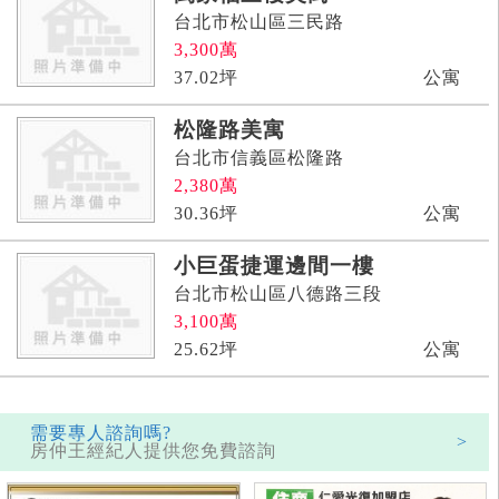
台北市松山區三民路
3,300
萬
37.02
坪
公寓
松隆路美寓
台北市信義區松隆路
2,380
萬
30.36
坪
公寓
小巨蛋捷運邊間一樓
台北市松山區八德路三段
3,100
萬
25.62
坪
公寓
需要專人諮詢嗎?
>
房仲王經紀人提供您免費諮詢