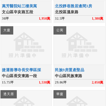
萬芳醫院站三樓美寓
北投靜巷雅居邊間3房
文山區辛亥路五段
北投區溫泉路
30坪
1,950
萬
32.5坪
1,380
萬
大廈
公寓
捷運善導寺長安學區採
民族9房置產聖品
中山區長安東路一段
中山區民族東路
15.75坪
1,538
萬
29.06坪
2,050
萬
透天厝
華廈