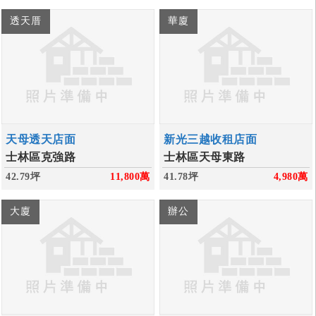
透天厝
華廈
天母透天店面
新光三越收租店面
士林區克強路
士林區天母東路
42.79坪
11,800
萬
41.78坪
4,980
萬
大廈
辦公