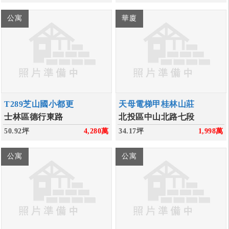
公寓
華廈
T289芝山國小都更
天母電梯甲桂林山莊
士林區德行東路
北投區中山北路七段
50.92坪
4,280
萬
34.17坪
1,998
萬
公寓
公寓