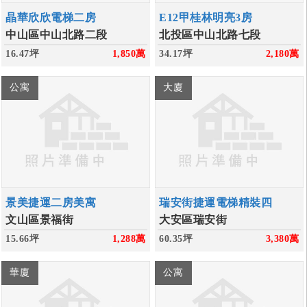
晶華欣欣電梯二房
E12甲桂林明亮3房
中山區中山北路二段
北投區中山北路七段
16.47坪
1,850
萬
34.17坪
2,180
萬
公寓
大廈
景美捷運二房美寓
瑞安街捷運電梯精裝四
文山區景福街
大安區瑞安街
15.66坪
1,288
萬
60.35坪
3,380
萬
華廈
公寓