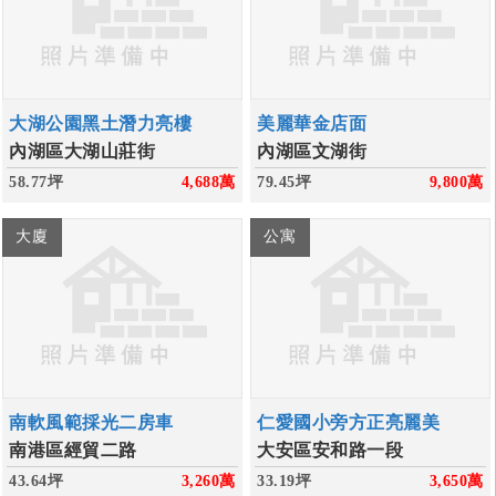
大湖公園黑土潛力亮樓
美麗華金店面
內湖區大湖山莊街
內湖區文湖街
58.77坪
4,688
萬
79.45坪
9,800
萬
大廈
公寓
南軟風範採光二房車
仁愛國小旁方正亮麗美
南港區經貿二路
大安區安和路一段
43.64坪
3,260
萬
33.19坪
3,650
萬