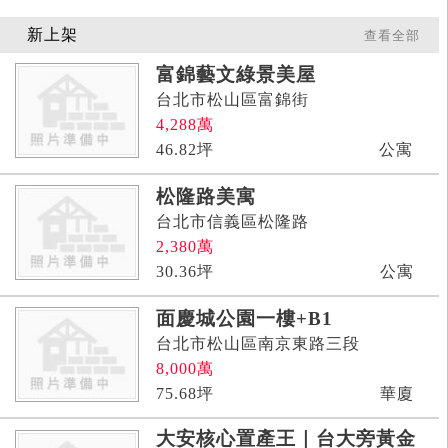
新上架
查看全部
富錦藝文綠景美屋
台北市松山區富錦街
4,288
萬
46.82
坪
公寓
松隆路美寓
台北市信義區松隆路
2,380
萬
30.36
坪
公寓
面慶城公園一樓+B1
台北市松山區南京東路三段
8,000
萬
75.68
坪
華廈
大安核心置產王｜台大旁黃金