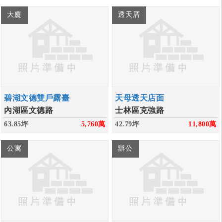
大廈
透天厝
碧湖文德雙戶露臺
天母透天店面
內湖區文德路
士林區克強路
63.85坪
5,760
萬
42.79坪
11,800
萬
公寓
辦公