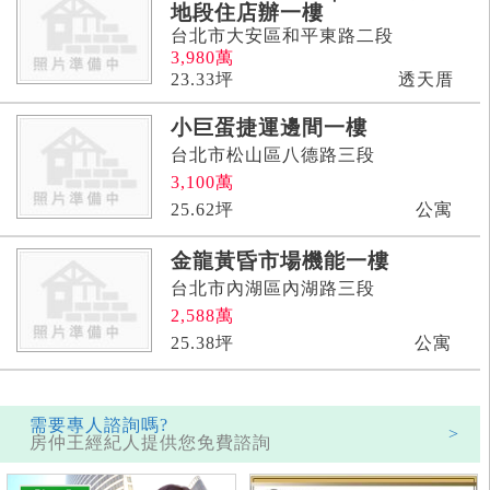
地段住店辦一樓
台北市大安區和平東路二段
3,980
萬
23.33
坪
透天厝
小巨蛋捷運邊間一樓
台北市松山區八德路三段
3,100
萬
25.62
坪
公寓
金龍黃昏市場機能一樓
台北市內湖區內湖路三段
2,588
萬
25.38
坪
公寓
需要專人諮詢嗎?
>
房仲王經紀人提供您免費諮詢