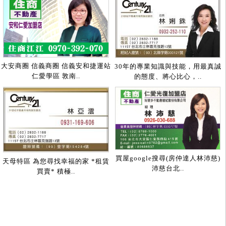
大安商圈 信義商圈 信義安和捷運站
30年的專業知識與技能，用最真誠
仁愛學區 敦南..
的態度、將心比心，..
買屋google搜尋(房仲達人林沛慈)
天母特區 為您尋找幸福的家 *租賃
沛慈台北..
買賣* 積極..