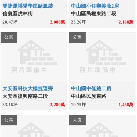
雙捷運博愛學區歐風裝
中山國小住辦美妝2房
信義區虎林街
中山區民權東路二段
20.47坪
2,088
萬
23.26坪
2,188
萬
公寓
公寓
大安區科技大樓捷運旁
中山國中低總二房
大安區復興南路二段
中山區民族東路
33.16坪
3,280
萬
19.75坪
1,458
萬
公寓
大廈