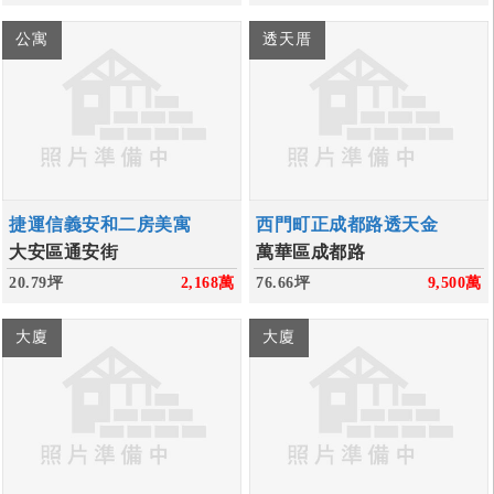
公寓
透天厝
捷運信義安和二房美寓
西門町正成都路透天金
大安區通安街
萬華區成都路
20.79坪
2,168
萬
76.66坪
9,500
萬
大廈
大廈