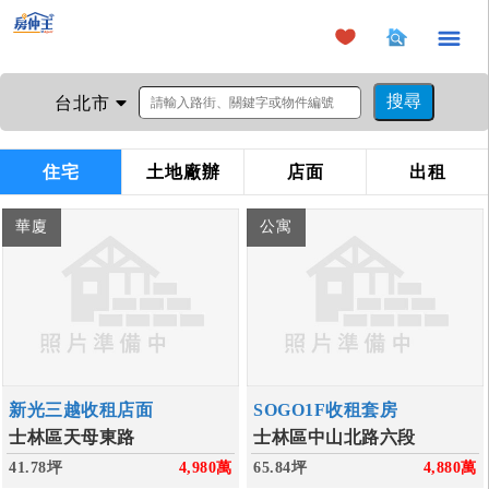
×
台北市
住宅
土地廠辦
店面
出租
華廈
公寓
新光三越收租店面
SOGO1F收租套房
士林區天母東路
士林區中山北路六段
41.78坪
4,980
萬
65.84坪
4,880
萬