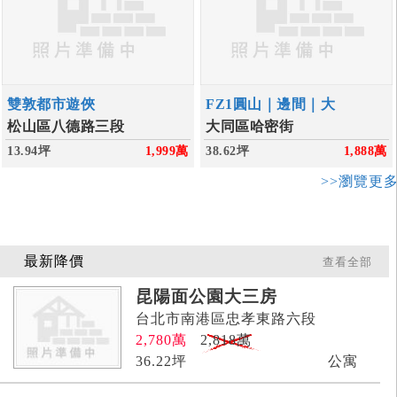
雙敦都市遊俠
FZ1圓山｜邊間｜大
松山區八德路三段
大同區哈密街
13.94坪
1,999
萬
38.62坪
1,888
萬
>>瀏覽更
最新降價
查看全部
昆陽面公園大三房
台北市南港區忠孝東路六段
2,780
萬
2,818萬
36.22
坪
公寓