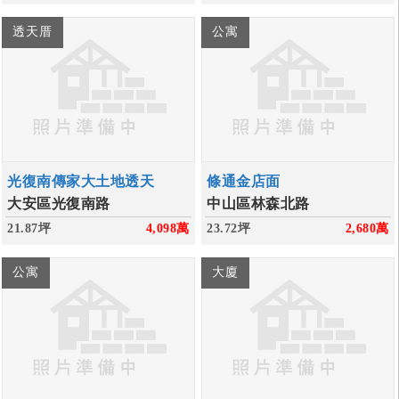
透天厝
公寓
光復南傳家大土地透天
條通金店面
大安區光復南路
中山區林森北路
21.87坪
4,098
萬
23.72坪
2,680
萬
公寓
大廈