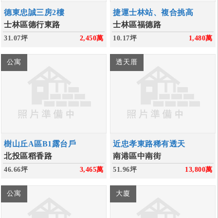
德東忠誠三房2樓
捷運士林站、複合挑高
士林區德行東路
士林區福德路
31.07坪
2,450
萬
10.17坪
1,480
萬
公寓
透天厝
樹山丘A區B1露台戶
近忠孝東路稀有透天
北投區稻香路
南港區中南街
46.66坪
3,465
萬
51.96坪
13,800
萬
公寓
大廈