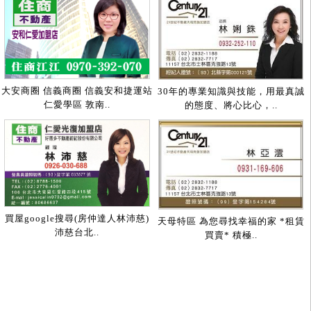
大安商圈 信義商圈 信義安和捷運站
30年的專業知識與技能，用最真誠
仁愛學區 敦南..
的態度、將心比心，..
買屋google搜尋(房仲達人林沛慈)
天母特區 為您尋找幸福的家 *租賃
沛慈台北..
買賣* 積極..