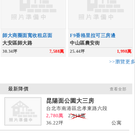
師大商圈面寬收租店面
F9香格里拉可三房邊
大安區師大路
中山區農安街
30.34坪
7,588
萬
25.44坪
1,998
萬
>>瀏覽更
最新降價
查看全部
昆陽面公園大三房
台北市南港區忠孝東路六段
2,780
萬
2,818萬
36.22
坪
公寓