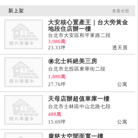
新上架
查看全部
大安核心置產王｜台大旁黃金
地段住店辦一樓
台北市大安區和平東路二段
3,980
萬
23.33
坪
透天厝
㊝北士科絕美三房
台北市北投區東華街二段
1,880
萬
27.76
坪
公寓
天母店辦超值車庫一樓
台北市士林區中山北路七段
488
萬
15.69
坪
公寓
廣慈大空間面寬一樓