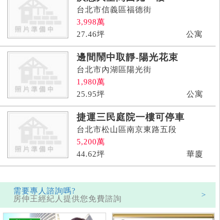
台北市信義區福德街
3,998
萬
27.46
坪
公寓
邊間鬧中取靜-陽光花束
台北市內湖區陽光街
1,980
萬
25.95
坪
公寓
捷運三民庭院一樓可停車
台北市松山區南京東路五段
5,200
萬
44.62
坪
華廈
需要專人諮詢嗎?
>
房仲王經紀人提供您免費諮詢