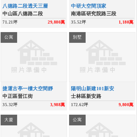
八德路二段透天三層
中研大空間頂家
中山區八德路二段
南港區研究院路三段
71.21坪
29,880
萬
35.52坪
1,180
萬
公寓
別墅
捷運古亭一樓大空間靜
陽明山新建101新安
中正區晉江街
士林區新安路
35.32坪
3,988
萬
172.62坪
9,800
萬
大廈
公寓