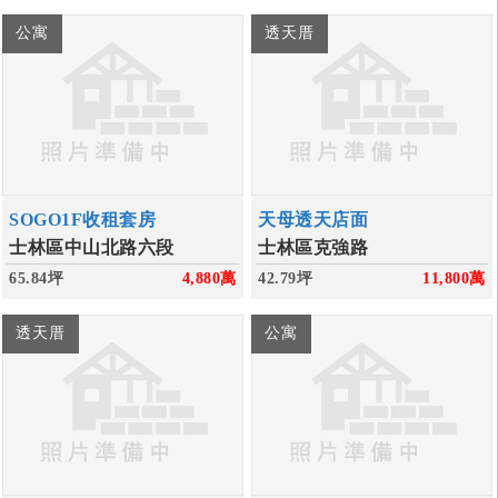
公寓
透天厝
SOGO1F收租套房
天母透天店面
士林區中山北路六段
士林區克強路
65.84坪
4,880
萬
42.79坪
11,800
萬
透天厝
公寓