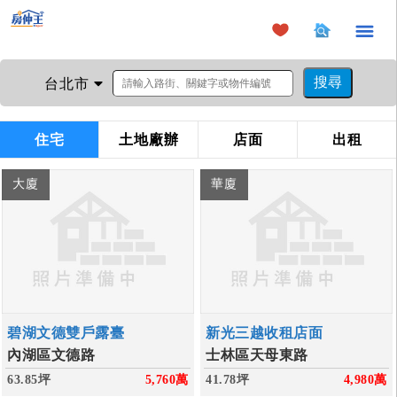
×
台北市
住宅
土地廠辦
店面
出租
大廈
華廈
碧湖文德雙戶露臺
新光三越收租店面
內湖區文德路
士林區天母東路
63.85坪
5,760
萬
41.78坪
4,980
萬