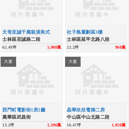
天母至誠千萬裝潢美式
社子島重劃區3樓
士林區至誠路二段
士林區延平北路八段
62.49坪
5,980
萬
22.2坪
960
萬
大廈
大廈
西門町電影街1房2廳
晶華欣欣電梯二房
萬華區武昌街
中山區中山北路二段
13.2坪
1,296
萬
16.47坪
1,850
萬