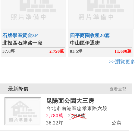
石牌學區黃金3F
四平商圈收租20套
北投區石牌路一段
中山區伊通街
37.6坪
2,750
萬
83.5坪
11,600
萬
>>瀏覽更
最新降價
查看全部
昆陽面公園大三房
台北市南港區忠孝東路六段
2,780
萬
2,818萬
36.22
坪
公寓