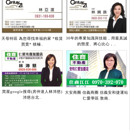
30年的專業知識與技能，用最真誠
天母特區 為您尋找幸福的家 *租賃
的態度、將心比心，..
買賣* 積極..
買屋google搜尋(房仲達人林沛慈)
大安商圈 信義商圈 信義安和捷運站
沛慈台北..
仁愛學區 敦南..