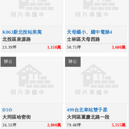
K063新北投站美寓
天母國小、國中電梯4
北投區泉源路
士林區天母西路
23.39坪
1,158
萬
50.75坪
3,680
萬
辦公
辦公
D5✩
499台北車站雙子星
大同區哈密街
大同區重慶北路一段
26.51坪
2,880
萬
79.48坪
5,555
萬