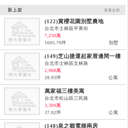
新上架
查看全部
(122)賞櫻花園別墅農地
台北市士林區平菁街
7,250
萬
1695.79
坪
別墅
(149)芝山捷運起家厝邊間一樓
台北市士林區文林路
2,988
萬
28.95
坪
公寓
萬家福三樓美寓
台北市松山區三民路
3,300
萬
37.02
坪
公寓
(148)泉之鄉電梯兩房