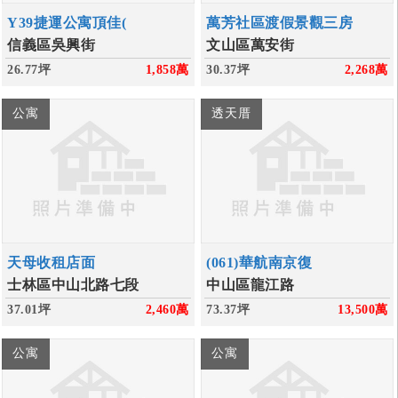
Y39捷運公寓頂佳(
萬芳社區渡假景觀三房
信義區吳興街
文山區萬安街
26.77坪
1,858
萬
30.37坪
2,268
萬
公寓
透天厝
天母收租店面
(061)華航南京復
士林區中山北路七段
中山區龍江路
37.01坪
2,460
萬
73.37坪
13,500
萬
公寓
公寓