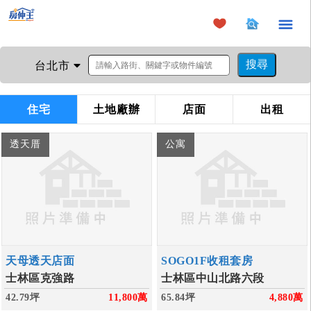
×
台北市
住宅
土地廠辦
店面
出租
透天厝
公寓
天母透天店面
SOGO1F收租套房
士林區克強路
士林區中山北路六段
42.79坪
11,800
萬
65.84坪
4,880
萬