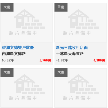
大廈
華廈
碧湖文德雙戶露臺
新光三越收租店面
內湖區文德路
士林區天母東路
63.85坪
5,760
萬
41.78坪
4,980
萬
大廈
大廈