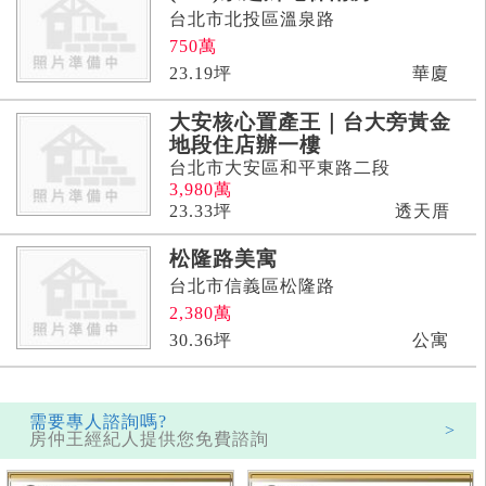
台北市北投區溫泉路
750
萬
23.19
坪
華廈
大安核心置產王｜台大旁黃金
地段住店辦一樓
台北市大安區和平東路二段
3,980
萬
23.33
坪
透天厝
松隆路美寓
台北市信義區松隆路
2,380
萬
30.36
坪
公寓
需要專人諮詢嗎?
>
房仲王經紀人提供您免費諮詢