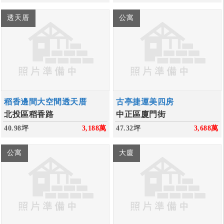
透天厝
公寓
稻香邊間大空間透天厝
古亭捷運美四房
北投區稻香路
中正區廈門街
40.98坪
3,188
萬
47.32坪
3,688
萬
公寓
大廈