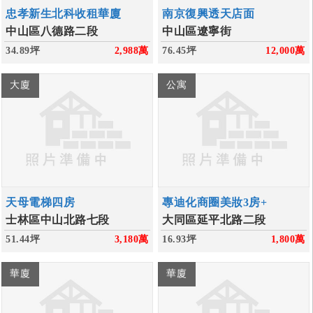
忠孝新生北科收租華廈
南京復興透天店面
中山區八德路二段
中山區遼寧街
34.89坪
2,988
萬
76.45坪
12,000
萬
大廈
公寓
天母電梯四房
專迪化商圈美妝3房+
士林區中山北路七段
大同區延平北路二段
51.44坪
3,180
萬
16.93坪
1,800
萬
華廈
華廈