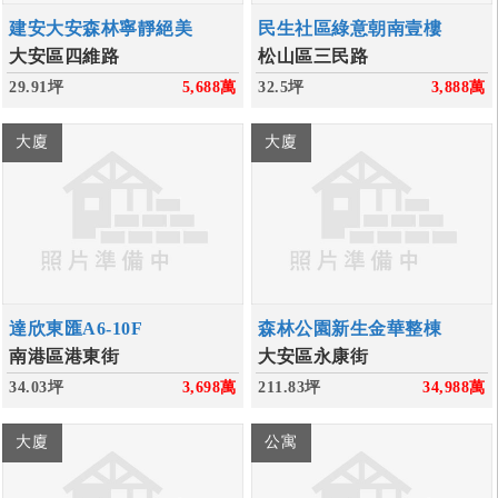
建安大安森林寧靜絕美
民生社區綠意朝南壹樓
大安區四維路
松山區三民路
29.91坪
5,688
萬
32.5坪
3,888
萬
大廈
大廈
達欣東匯A6-10F
森林公園新生金華整棟
南港區港東街
大安區永康街
34.03坪
3,698
萬
211.83坪
34,988
萬
大廈
公寓