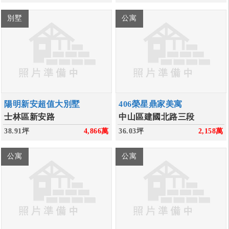
別墅
公寓
陽明新安超值大別墅
406榮星鼎家美寓
士林區新安路
中山區建國北路三段
38.91坪
4,866
萬
36.03坪
2,158
萬
公寓
公寓