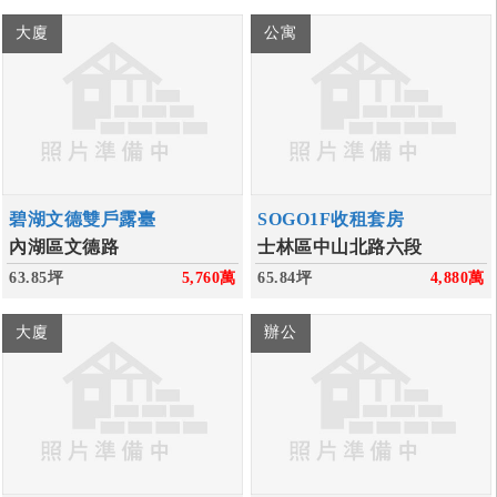
大廈
公寓
碧湖文德雙戶露臺
SOGO1F收租套房
內湖區文德路
士林區中山北路六段
63.85坪
5,760
萬
65.84坪
4,880
萬
大廈
辦公