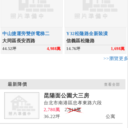
中山捷運旁雙併電梯二
Y32松隆路全新裝潢
大同區長安西路
信義區松隆路
44.52坪
4,988
萬
14.76坪
1,698
萬
>>瀏覽更
最新降價
查看全部
昆陽面公園大三房
台北市南港區忠孝東路六段
2,780
萬
2,818萬
36.22
坪
公寓