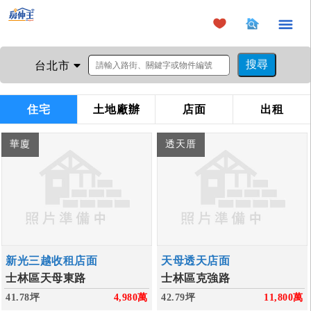
×
台北市
住宅
土地廠辦
店面
出租
華廈
透天厝
新光三越收租店面
天母透天店面
士林區天母東路
士林區克強路
41.78坪
4,980
萬
42.79坪
11,800
萬