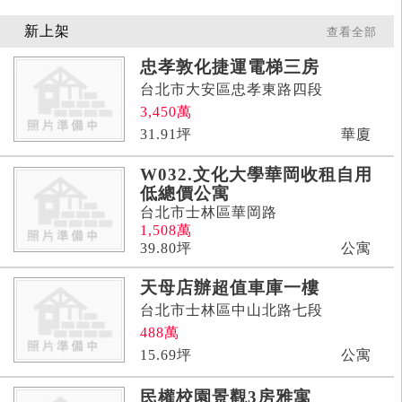
新上架
查看全部
忠孝敦化捷運電梯三房
台北市大安區忠孝東路四段
3,450
萬
31.91
坪
華廈
W032.文化大學華岡收租自用
低總價公寓
台北市士林區華岡路
1,508
萬
39.80
坪
公寓
天母店辦超值車庫一樓
台北市士林區中山北路七段
488
萬
15.69
坪
公寓
民權校園景觀3房雅寓