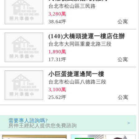
台北市松山區三民路
3,280
萬
38.64
坪
公寓
(140)大橋頭捷運一樓店住辦
台北市大同區重慶北路三段
1,890
萬
17.31
坪
公寓
小巨蛋捷運邊間一樓
台北市松山區八德路三段
3,100
萬
25.62
坪
公寓
需要專人諮詢嗎?
>
房仲王經紀人提供您免費諮詢