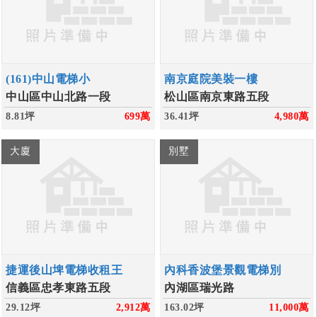
(161)中山電梯小
南京庭院美裝一樓
中山區中山北路一段
松山區南京東路五段
8.81坪
699
萬
36.41坪
4,980
萬
大廈
別墅
捷運後山埤電梯收租王
內科香波堡景觀電梯別
信義區忠孝東路五段
內湖區瑞光路
29.12坪
2,912
萬
163.02坪
11,000
萬