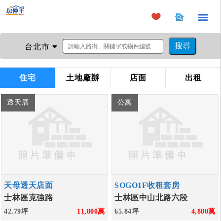
×
台北市
住宅
土地廠辦
店面
出租
透天厝
公寓
天母透天店面
SOGO1F收租套房
士林區克強路
士林區中山北路六段
42.79坪
11,800
萬
65.84坪
4,880
萬