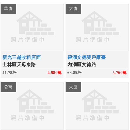
華廈
大廈
新光三越收租店面
碧湖文德雙戶露臺
士林區天母東路
內湖區文德路
41.78坪
4,980
萬
63.85坪
5,760
萬
公寓
大廈