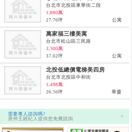
台北市北投區東華街二段
1,880
萬
27.76
坪
公寓
萬家福三樓美寓
台北市松山區三民路
3,300
萬
37.02
坪
公寓
北投低總價電梯美四房
台北市北投區中和街
1,498
萬
26.56
坪
華廈
需要專人諮詢嗎?
>
房仲王經紀人提供您免費諮詢