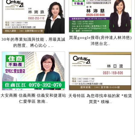
買屋google搜尋(房仲達人林沛慈)
30年的專業知識與技能，用最真誠
沛慈台北..
的態度、將心比心，..
大安商圈 信義商圈 信義安和捷運站
天母特區 為您尋找幸福的家 *租賃
仁愛學區 敦南..
買賣* 積極..