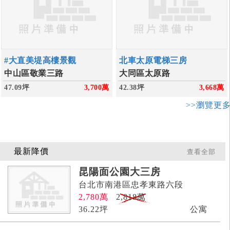
#大直美堤高樓景觀
北車太原電梯三房
中山區敬業三路
大同區太原路
47.09坪
3,700
萬
42.38坪
3,668
萬
>>瀏覽更
最新降價
查看全部
昆陽面公園大三房
台北市南港區忠孝東路六段
2,780
萬
2,818萬
36.22
坪
公寓