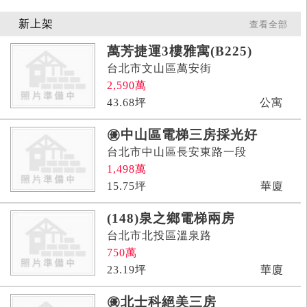
新上架
查看全部
萬芳捷運3樓雅寓(B225)
台北市文山區萬安街
2,590
萬
43.68
坪
公寓
㊝中山區電梯三房採光好
台北市中山區長安東路一段
1,498
萬
15.75
坪
華廈
(148)泉之鄉電梯兩房
台北市北投區溫泉路
750
萬
23.19
坪
華廈
㊝北士科絕美三房