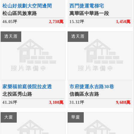
松山好規劃大空間邊間
西門捷運電梯宅
松山區民族東路
萬華區中華路一段
46.05坪
2,738
萬
15.32坪
1,450
萬
透天厝
透天厝
家樂福前庭後院拉皮透
市府捷運永吉路30巷
北投區秀山路
信義區永吉路
41.26坪
3,100
萬
31.11坪
9,688
萬
大廈
華廈