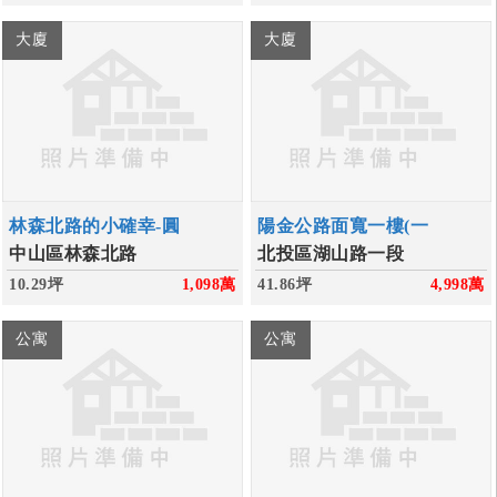
大廈
大廈
林森北路的小確幸-圓
陽金公路面寬一樓(一
中山區林森北路
北投區湖山路一段
10.29坪
1,098
萬
41.86坪
4,998
萬
公寓
公寓