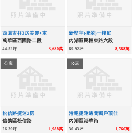
西園吉祥3房美廈+車
新墅宇(攬翠)一樓庭
萬華區西園路二段
內湖區民權東路六段
44.52坪
3,680
萬
89.92坪
8,588
萬
公寓
公寓
松信路捷運2房
港墘捷運邊間獨戶頂佳
信義區松信路
內湖區港華街
26.39坪
1,988
萬
30.43坪
1,766
萬