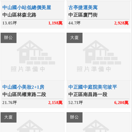
中山國小站低總價美屋
古亭捷運美寓
中山區林森北路
中正區廈門街
13.05坪
1,198
萬
44.7坪
2,928
萬
辦公
大廈
中山國小美妝2+1房
中正國中庭院美宅坡平
中山區民權東路二段
中正區南昌路一段
21.76坪
2,158
萬
52.71坪
6,200
萬
大廈
辦公