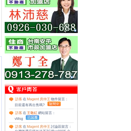
魏廷璋 0933527406
住商不動產
台南安平市政加盟店
林献棠 0955732931
住商不動產
北屯四平加盟店
彭孝真 0966388147
訪客
在
Magent 房仲王
物件留言：
目前還有再出售嗎?
訪客
在
王敬紅
網站留言：
vMsg
訪客
在
Magent 房仲王
討論區留言：