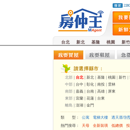
228
台北
新北
基隆
桃園
新
請選擇縣市：
北部 |
台北
|
新北
|
基隆
|
桃園
|
新竹
|
中部 |
台中
|
彰化
|
南投
|
雲林
南部 |
嘉義
|
台南
|
高雄
|
屏東
東部 |
宜蘭
|
花蓮
|
台東
離島 |
澎湖
|
金門
類 型：
公寓
電梯大樓
透天厝/別
熱門搜尋：
天母
全新裝璜
低總價
投