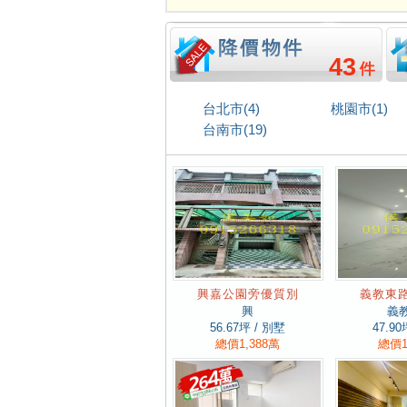
43
台北市(4)
桃園市(1)
台南市(19)
興嘉公園旁優質別
義教東
興
義
56.67
坪 / 別墅
47.90
總價1,388萬
總價1