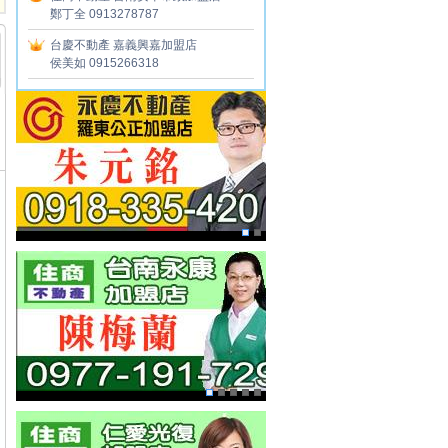
鄭丁全 0913278787
台慶不動產
嘉義興嘉加盟店
侯美如 0915266318
住商不動產
彰化員林加盟店
陳慶晉 0918034905
永慶不動產
羅東公正加盟店
朱元銘 0918-335420
住商不動產
仁愛光復加盟店
林沛慈 0926030688
百富地產永康直營店
林明達 0927893399
大家房屋
台北和平加盟店
陳宗琦 0928611488
自由品牌
台灣房屋嘉義中山特許加盟店
高秀如 0929058016
21世紀不動產
天母克強加盟店
林亞澐 0931169606
住商不動產
員林龍燈加盟店