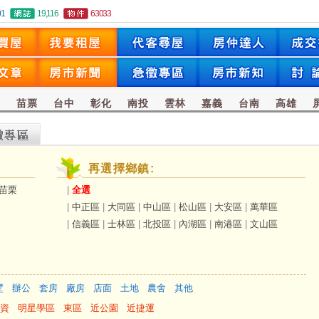
01
19,116
63033
竹
苗票
台中
彰化
南投
雲林
嘉義
台南
高雄
再選擇鄉鎮:
苗栗
|
全選
|
中正區
|
大同區
|
中山區
|
松山區
|
大安區
|
萬華區
|
信義區
|
士林區
|
北投區
|
內湖區
|
南港區
|
文山區
墅
辦公
套房
廠房
店面
土地
農舍
其他
資
明星學區
東區
近公園
近捷運