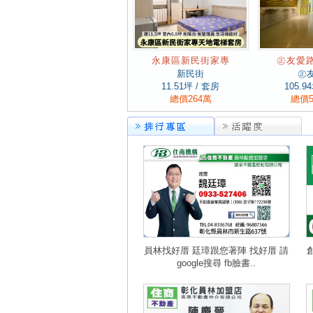
永康區新民街家專
㊣友愛
新民街
㊣
11.51
坪 / 套房
105.94
總價264萬
總價5
員林找好厝 廷璋跟您著陣 找好厝 請
google搜尋 fb臉書..