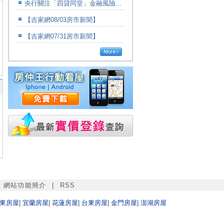
央行關注「四貸同堂」金融風險...
【吉家網08/03房市新聞】
【吉家網07/31房市新聞】
|
網站功能簡介
|
RSS
東
房屋
|
宜蘭
房屋
|
花蓮
房屋
|
台東
房屋
|
金門
房屋
|
澎湖
房屋
w