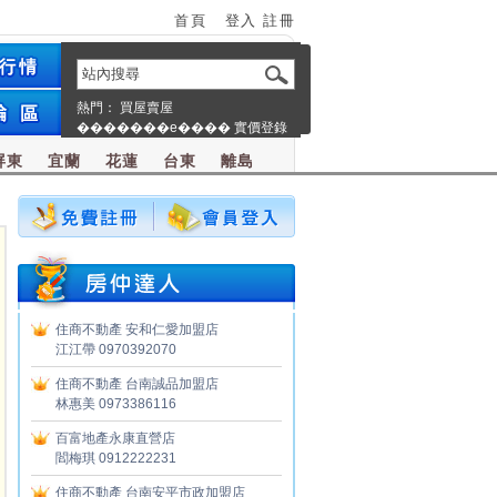
首頁
登入
註冊
熱門：
買屋賣屋
�������e����
實價登錄
屏東
宜蘭
花蓮
台東
離島
住商不動產
安和仁愛加盟店
江江帶 0970392070
住商不動產
台南誠品加盟店
林惠美 0973386116
百富地產永康直營店
閻梅琪 0912222231
住商不動產
台南安平市政加盟店