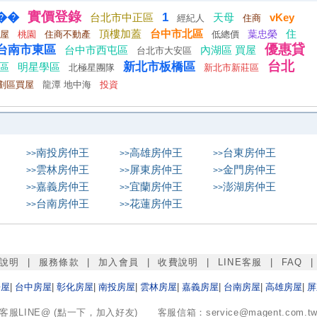
實價登錄
��
1
vKey
台北市中正區
天母
經紀人
住商
台中市北區
頂樓加蓋
葉忠榮
住
屋
桃園
住商不動產
低總價
優惠貸
台南市東區
台中市西屯區
內湖區 買屋
台北市大安區
台北
新北市板橋區
區
明星學區
北極星團隊
新北市新莊區
劃區買屋
龍潭 地中海
投資
南投
房仲王
高雄
房仲王
台東
房仲王
>>
>>
>>
雲林
房仲王
屏東
房仲王
金門
房仲王
>>
>>
>>
嘉義
房仲王
宜蘭
房仲王
澎湖
房仲王
>>
>>
>>
台南
房仲王
花蓮
房仲王
>>
>>
說明
|
服務條款
|
加入會員
|
收費說明
|
LINE客服
|
FAQ
房屋
|
台中
房屋
|
彰化
房屋
|
南投
房屋
|
雲林
房屋
|
嘉義
房屋
|
台南
房屋
|
高雄
房屋
|
屏
客服LINE@ (點一下，加入好友)
客服信箱：
service@magent.com.t