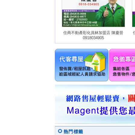
住商不動產彰化員林加盟店 陳慶晉
0918034905
熱門標籤