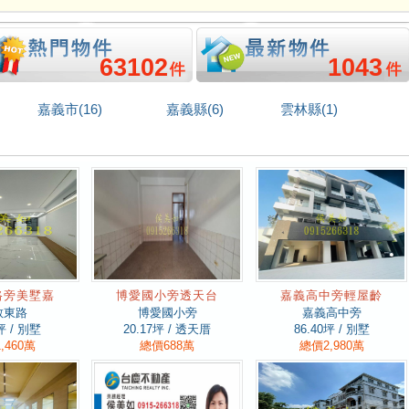
63102
1043
嘉義市(16)
嘉義縣(6)
雲林縣(1)
路旁美墅嘉
博愛國小旁透天台
嘉義高中旁輕屋齡
教東路
博愛國小旁
嘉義高中旁
坪 / 別墅
20.17
坪 / 透天厝
86.40
坪 / 別墅
,460萬
總價688萬
總價2,980萬