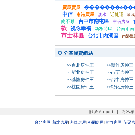
�������e��
買屋賣屋
中信
南港買屋
淡水
近捷運
新成
台中市南屯區
商不動
中信房屋
款
祝你幸福
新板特區
台南市南
市士林區
台北市內湖區
南港重
分區聯賣網站
台北
房仲王
新竹
房仲王
>>
>>
新北
房仲王
苗栗
房仲王
>>
>>
基隆
房仲王
台中
房仲王
>>
>>
桃園
房仲王
彰化
房仲王
>>
>>
關於Magent
|
隱私權
台北
房屋
|
新北
房屋
|
基隆
房屋
|
桃園
房屋
|
新竹
房屋
|
苗栗