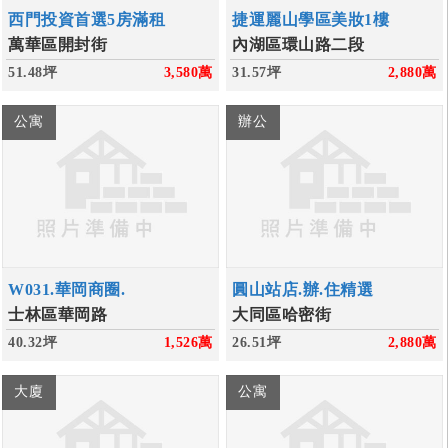
西門投資首選5房滿租
捷運麗山學區美妝1樓
萬華區開封街
內湖區環山路二段
51.48坪
3,580
萬
31.57坪
2,880
萬
公寓
辦公
W031.華岡商圈.
圓山站店.辦.住精選
士林區華岡路
大同區哈密街
40.32坪
1,526
萬
26.51坪
2,880
萬
大廈
公寓