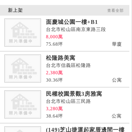
新上架
查看全部
面慶城公園一樓+B1
台北市松山區南京東路三段
8,000
萬
75.68
坪
華廈
松隆路美寓
台北市信義區松隆路
2,380
萬
30.36
坪
公寓
民權校園景觀3房雅寓
台北市松山區三民路
3,280
萬
38.64
坪
公寓
(149)芝山捷運起家厝邊間一樓