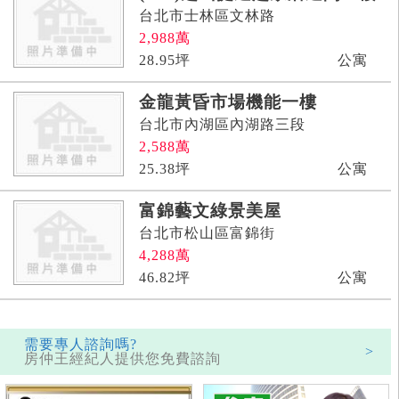
台北市士林區文林路
2,988
萬
28.95
坪
公寓
金龍黃昏市場機能一樓
台北市內湖區內湖路三段
2,588
萬
25.38
坪
公寓
富錦藝文綠景美屋
台北市松山區富錦街
4,288
萬
46.82
坪
公寓
需要專人諮詢嗎?
>
房仲王經紀人提供您免費諮詢