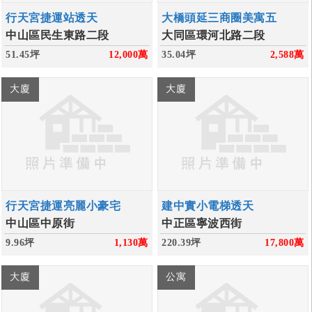
行天宮捷運站透天
大橋頭延三商圈美寓五
中山區民生東路二段
大同區環河北路二段
51.45坪
12,000
萬
35.04坪
2,588
萬
大廈
大廈
行天宮捷運亮麗小豪宅
建中實小電梯透天
中山區中原街
中正區寧波西街
9.96坪
1,130
萬
220.39坪
17,800
萬
大廈
公寓