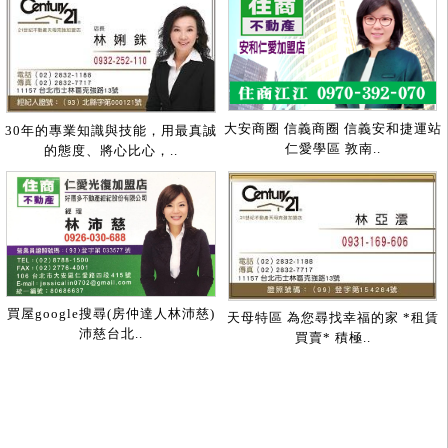
大安商圈 信義商圈 信義安和捷運站
30年的專業知識與技能，用最真誠
仁愛學區 敦南..
的態度、將心比心，..
買屋google搜尋(房仲達人林沛慈)
天母特區 為您尋找幸福的家 *租賃
沛慈台北..
買賣* 積極..