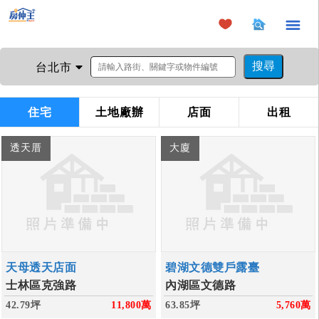
×
台北市
住宅
土地廠辦
店面
出租
透天厝
大廈
天母透天店面
碧湖文德雙戶露臺
士林區克強路
內湖區文德路
42.79坪
11,800
萬
63.85坪
5,760
萬