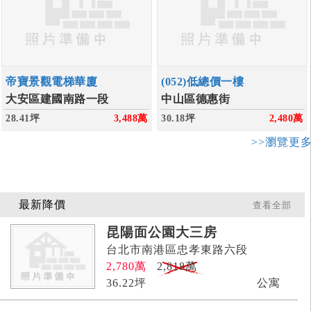
帝寶景觀電梯華廈
(052)低總價一樓
大安區建國南路一段
中山區德惠街
28.41坪
3,488
萬
30.18坪
2,480
萬
>>瀏覽更
最新降價
查看全部
昆陽面公園大三房
台北市南港區忠孝東路六段
2,780
萬
2,818萬
36.22
坪
公寓