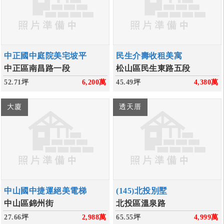
中正國中庭院美宅坡平
民生介壽收租美寓
中正區南昌路一段
松山區民生東路五段
52.71坪
6,200
萬
45.49坪
4,380
萬
大廈
透天厝
中山國中捷運絕美電梯
(145)北投別墅
中山區錦州街
北投區溫泉路
27.66坪
2,988
萬
65.55坪
4,999
萬