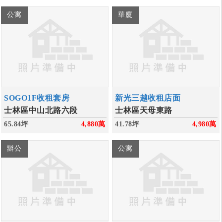
公寓
華廈
SOGO1F收租套房
新光三越收租店面
士林區中山北路六段
士林區天母東路
65.84坪
4,880
萬
41.78坪
4,980
萬
辦公
公寓