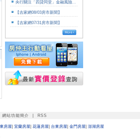
央行關注「四貸同堂」金融風險...
【吉家網08/03房市新聞】
【吉家網07/31房市新聞】
|
網站功能簡介
|
RSS
東
房屋
|
宜蘭
房屋
|
花蓮
房屋
|
台東
房屋
|
金門
房屋
|
澎湖
房屋
w