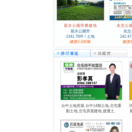
親水公園旁農建地
友忠公
親水公園旁
友忠
1341.78
坪 / 土地
142.47
總價3,680萬
總價3
台中土地房屋,台中14期土地,北屯重
劃土地,北屯房屋建地,捷運土..