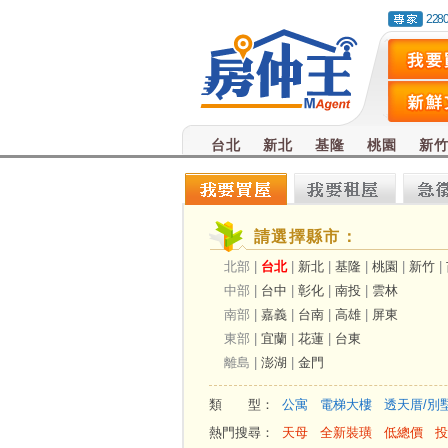
228
台北
新北
基隆
桃園
新
請選擇縣市：
北部 |
台北
|
新北
|
基隆
|
桃園
|
新竹
|
中部 |
台中
|
彰化
|
南投
|
雲林
南部 |
嘉義
|
台南
|
高雄
|
屏東
東部 |
宜蘭
|
花蓮
|
台東
離島 |
澎湖
|
金門
類 型：
公寓
電梯大樓
透天厝/別
熱門搜尋：
天母
全新裝璜
低總價
投