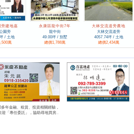
園旁建地嘉
永康區龍中街7年
大林交流道旁農地
公園旁
龍中街
大林交流道旁
坪 / 土地
49.00
坪 / 別墅
4057.74
坪 / 土地
,500萬
總價1,788萬
總價2,434萬
20多年金融、租賃、投資相關經驗，
歡迎「專任委託」，協助尋地買房..