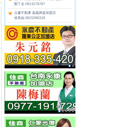
鄭丁全 0913278787
台慶不動產
嘉義興嘉加盟店
侯美如 0915266318
住商不動產
彰化員林加盟店
陳慶晉 0918034905
永慶不動產
羅東公正加盟店
朱元銘 0918-335420
住商不動產
仁愛光復加盟店
林沛慈 0926030688
百富地產永康直營店
林明達 0927893399
大家房屋
台北和平加盟店
陳宗琦 0928611488
自由品牌
台灣房屋嘉義中山特許加盟店
高秀如 0929058016
21世紀不動產
天母克強加盟店
林亞澐 0931169606
住商不動產
員林龍燈加盟店