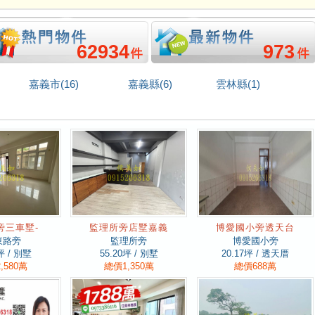
62934
973
嘉義市(16)
嘉義縣(6)
雲林縣(1)
旁三車墅-
監理所旁店墅嘉義
博愛國小旁透天台
東路旁
監理所旁
博愛國小旁
坪 / 別墅
55.20
坪 / 別墅
20.17
坪 / 透天厝
,580萬
總價1,350萬
總價688萬