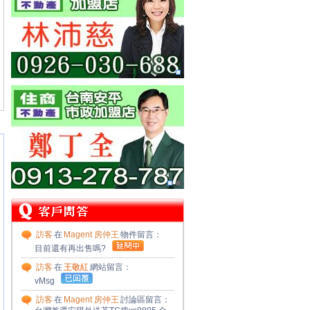
魏廷璋 0933527406
住商不動產
台南安平市政加盟店
林献棠 0955732931
住商不動產
北屯四平加盟店
彭孝真 0966388147
訪客
在
Magent 房仲王
物件留言：
目前還有再出售嗎?
訪客
在
王敬紅
網站留言：
vMsg
訪客
在
Magent 房仲王
討論區留言：