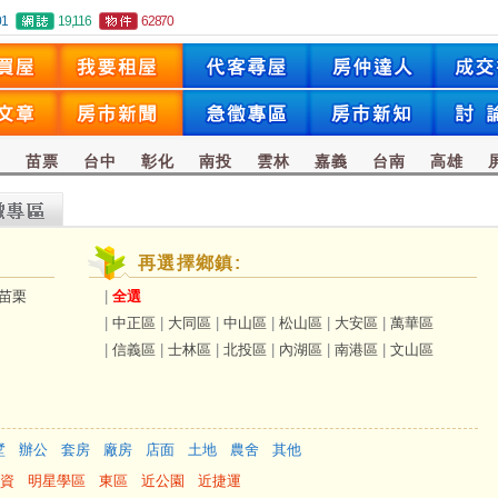
01
19,116
62870
竹
苗票
台中
彰化
南投
雲林
嘉義
台南
高雄
再選擇鄉鎮:
苗栗
|
全選
|
中正區
|
大同區
|
中山區
|
松山區
|
大安區
|
萬華區
|
信義區
|
士林區
|
北投區
|
內湖區
|
南港區
|
文山區
墅
辦公
套房
廠房
店面
土地
農舍
其他
資
明星學區
東區
近公園
近捷運