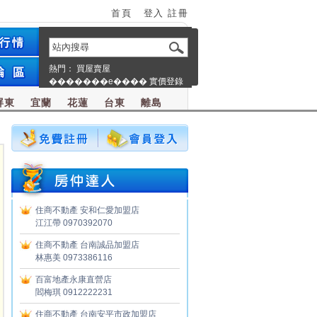
首頁
登入
註冊
熱門：
買屋賣屋
�������e����
實價登錄
屏東
宜蘭
花蓮
台東
離島
住商不動產
安和仁愛加盟店
江江帶 0970392070
住商不動產
台南誠品加盟店
林惠美 0973386116
百富地產永康直營店
閻梅琪 0912222231
住商不動產
台南安平市政加盟店