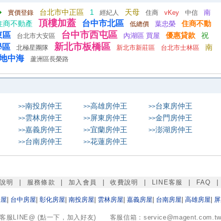
�
台北市中正區
1
天母
南
實價登錄
經紀人
住商
vKey
中信
頂樓加蓋
台中市北區
住商不動
住商不動產
葉忠榮
低總價
台中市西屯區
東區
優惠貸款
祝
內湖區 買屋
台北市大安區
新北市板橋區
學區
南
北極星團隊
新北市新莊區
台北市士林區
 地中海
蘆洲區長榮路
南投
房仲王
高雄
房仲王
台東
房仲王
>>
>>
>>
雲林
房仲王
屏東
房仲王
金門
房仲王
>>
>>
>>
嘉義
房仲王
宜蘭
房仲王
澎湖
房仲王
>>
>>
>>
台南
房仲王
花蓮
房仲王
>>
>>
說明
|
服務條款
|
加入會員
|
收費說明
|
LINE客服
|
FAQ
房屋
|
台中
房屋
|
彰化
房屋
|
南投
房屋
|
雲林
房屋
|
嘉義
房屋
|
台南
房屋
|
高雄
房屋
|
屏
客服LINE@ (點一下，加入好友)
客服信箱：
service@magent.com.t