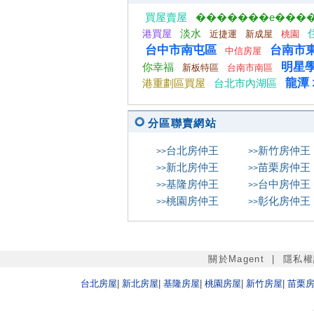
�������e���
買屋賣屋
淡水
港買屋
近捷運
新成屋
桃園
台中市南屯區
台南市
中信房屋
明星
你幸福
新板特區
台南市南區
龍潭
港重劃區買屋
台北市內湖區
分區聯賣網站
台北
房仲王
新竹
房仲王
>>
>>
新北
房仲王
苗栗
房仲王
>>
>>
基隆
房仲王
台中
房仲王
>>
>>
桃園
房仲王
彰化
房仲王
>>
>>
關於Magent
|
隱私權
台北
房屋
|
新北
房屋
|
基隆
房屋
|
桃園
房屋
|
新竹
房屋
|
苗栗