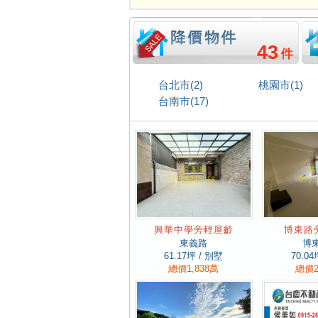
43
台北市(2)
桃園市(1)
台南市(17)
興華中學旁輕屋齡
博東路
東義路
博
61.17
坪 / 別墅
70.04
總價1,838萬
總價2