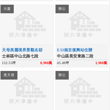
大廈
辦公
天母美麗境界景觀名邸
E33南京復興站住辦
士林區中山北路七段
中山區長安東路二段
112.55坪
8,900
萬
45.49坪
3,980
萬
透天厝
辦公