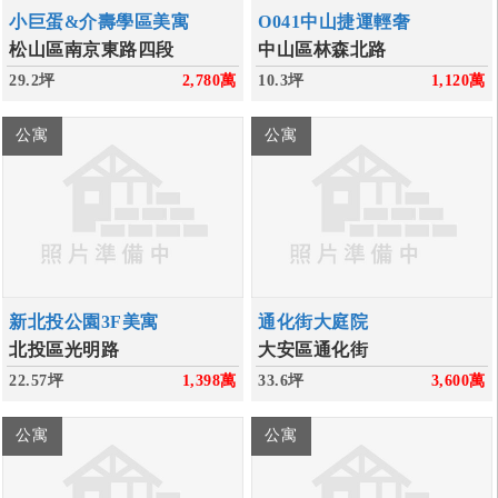
小巨蛋&介壽學區美寓
O041中山捷運輕奢
松山區南京東路四段
中山區林森北路
29.2坪
2,780
萬
10.3坪
1,120
萬
公寓
公寓
新北投公園3F美寓
通化街大庭院
北投區光明路
大安區通化街
22.57坪
1,398
萬
33.6坪
3,600
萬
公寓
公寓