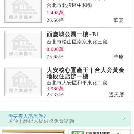
台北市北投區中和街
1,498
萬
26.56
坪
華廈
面慶城公園一樓+B1
台北市松山區南京東路三段
8,000
萬
75.68
坪
華廈
大安核心置產王｜台大旁黃金
地段住店辦一樓
台北市大安區和平東路二段
3,980
萬
23.33
坪
透天厝
需要專人諮詢嗎?
>
房仲王經紀人提供您免費諮詢