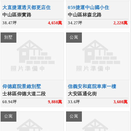
大直捷運透天都更店住
059捷運中山國小住
中山區崇實路
中山區林森北路
38.47坪
4,650
萬
34.27坪
2,228
萬
別墅
公寓
仰德庭院景緻別墅
信義安和庭院車庫一樓
士林區仰德大道二段
大安區通化街
60.94坪
9,888
萬
33.6坪
3,600
萬
公寓
公寓