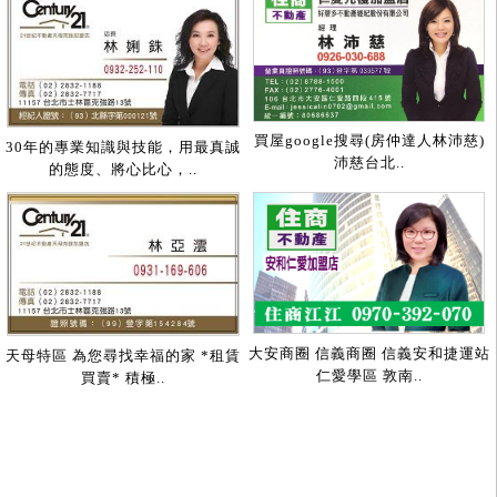
買屋google搜尋(房仲達人林沛慈)
30年的專業知識與技能，用最真誠
沛慈台北..
的態度、將心比心，..
大安商圈 信義商圈 信義安和捷運站
天母特區 為您尋找幸福的家 *租賃
仁愛學區 敦南..
買賣* 積極..