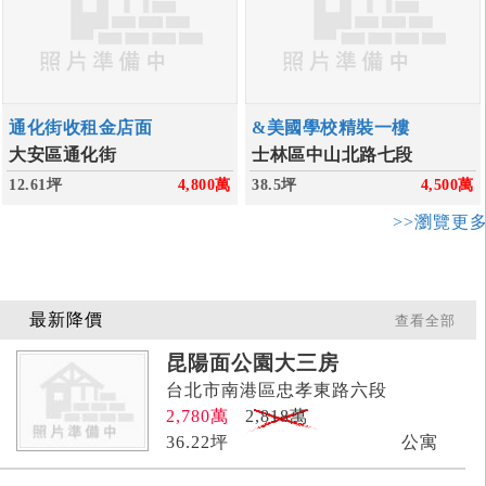
通化街收租金店面
&美國學校精裝一樓
大安區通化街
士林區中山北路七段
12.61坪
4,800
萬
38.5坪
4,500
萬
>>瀏覽更
最新降價
查看全部
昆陽面公園大三房
台北市南港區忠孝東路六段
2,780
萬
2,818萬
36.22
坪
公寓