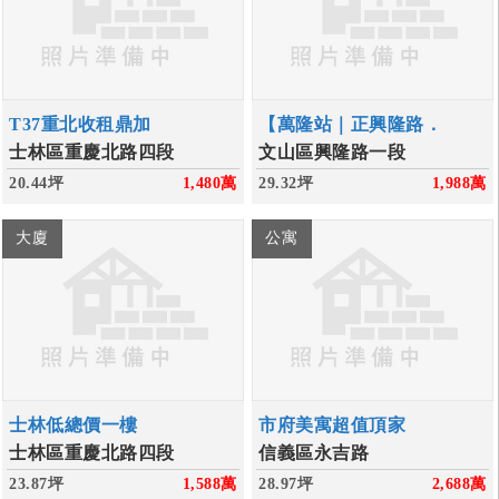
T37重北收租鼎加
【萬隆站｜正興隆路．
士林區重慶北路四段
文山區興隆路一段
20.44坪
1,480
萬
29.32坪
1,988
萬
大廈
公寓
士林低總價一樓
市府美寓超值頂家
士林區重慶北路四段
信義區永吉路
23.87坪
1,588
萬
28.97坪
2,688
萬