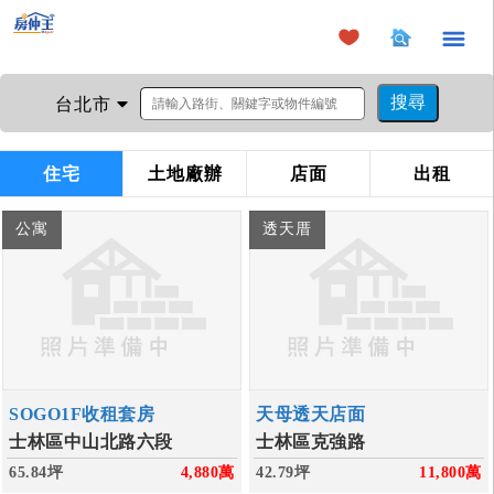
×
台北市
住宅
土地廠辦
店面
出租
公寓
透天厝
SOGO1F收租套房
天母透天店面
士林區中山北路六段
士林區克強路
65.84坪
4,880
萬
42.79坪
11,800
萬