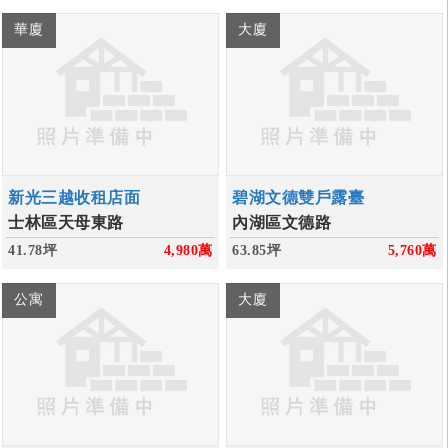
華廈
大廈
新光三越收租店面
碧湖文德雙戶露臺
士林區天母東路
內湖區文德路
41.78坪
4,980
萬
63.85坪
5,760
萬
公寓
大廈