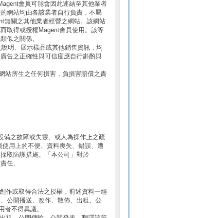
agent會員可能會因此連結至其他業者
營的網站均由各該業者自行負責，不屬
gent無關之其他業者經營之網站。該網站
而取得或授權Magent會員使用。該等
他類似之關係。
圖片之說明、展示樣品或其他銷售資訊，均
於廣告之正確性與可信度應自行斟酌與
gent之網站所生之任何損害，負損害賠償之責
設備之故障或失靈、或人為操作上之疏
會員使用上的不便、資料喪失、錯誤、遭
行採取防護措施。「本公司」對於
償責任。
自行創作或取得合法之授權，前述資料一經
製、公開播送、改作、散佈、出租、公
用者不得異議。
佈、出租、公開傳輸、公開發表、翻譯該等