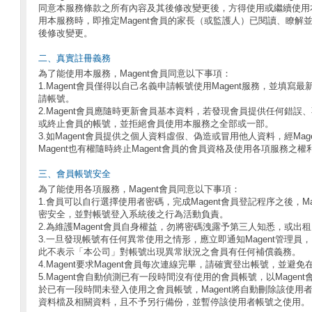
同意本服務條款之所有內容及其後修改變更後，方得使用或繼續使用本服
用本服務時，即推定Magent會員的家長（或監護人）已閱讀、瞭解
後修改變更。
二、真實註冊義務
為了能使用本服務，Magent會員同意以下事項：
1.Magent會員僅得以自己名義申請帳號使用Magent服務，並填
請帳號。
2.Magent會員應隨時更新會員基本資料，若發現會員提供任何錯
或終止會員的帳號，並拒絕會員使用本服務之全部或一部。
3.如Magent會員提供之個人資料虛假、偽造或冒用他人資料，經Ma
Magent也有權隨時終止Magent會員的會員資格及使用各項服務之權
三、會員帳號安全
為了能使用各項服務，Magent會員同意以下事項：
1.會員可以自行選擇使用者密碼，完成Magent會員登記程序之後，M
密安全，並對帳號登入系統後之行為活動負責。
2.為維護Magent會員自身權益，勿將密碼洩露予第三人知悉，或
3.一旦發現帳號有任何異常使用之情形，應立即通知Magent管理
此不表示「本公司」對帳號出現異常狀況之會員有任何補償義務。
4.Magent要求Magent會員每次連線完畢，請確實登出帳號，並
5.Magent會自動偵測已有一段時間沒有使用的會員帳號，以Mage
於已有一段時間未登入使用之會員帳號，Magent將自動刪除該使用
資料檔及相關資料，且不予另行備份，並暫停該使用者帳號之使用。