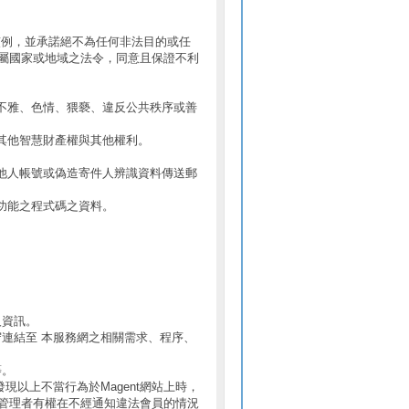
慣例，並承諾絕不為任何非法目的或任
屬國家或地域之法令，同意且保證不利
不雅、色情、猥褻、違反公共秩序或善
其他智慧財產權與其他權利。
他人帳號或偽造寄件人辨識資料傳送郵
功能之程式碼之資料。
人資訊。
守連結至 本服務網之相關需求、程序、
等。
現以上不當行為於Magent網站上時，
管理者有權在不經通知違法會員的情況