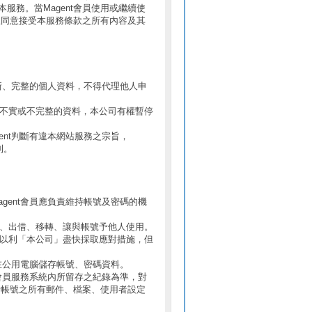
務。當Magent會員使用或繼續使
並同意接受本服務條款之所有內容及其
寫最新、完整的個人資料，不得代理他人申
誤、不實或不完整的資料，本公司有權暫停
gent判斷有違本網站服務之宗旨，
利。
agent會員應負責維持帳號及密碼的機
出租、出借、移轉、讓與帳號予他人使用。
員，以利「本公司」盡快採取應對措施，但
避免在公用電腦儲存帳號、密碼資料。
nt會員服務系統內所留存之紀錄為準，對
者帳號之所有郵件、檔案、使用者設定