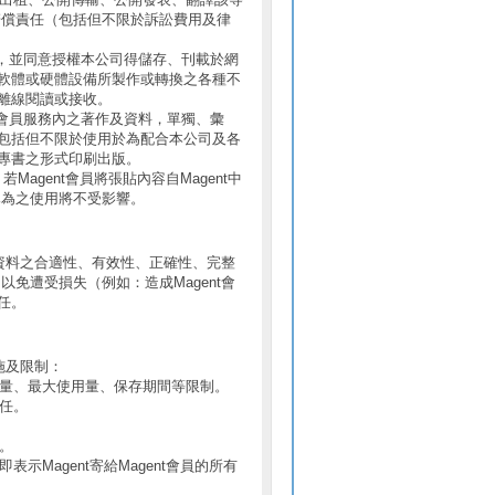
賠償責任（包括但不限於訴訟費用及律
，並同意授權本公司得儲存、刊載於網
軟體或硬體設備所製作或轉換之各種不
離線閱讀或接收。
會員服務內之著作及資料，單獨、彙
包括但不限於使用於為配合本公司及各
專書之形式印刷出版。
若Magent會員將張貼內容自Magent中
已為之使用將不受影響。
體或資料之合適性、有效性、正確性、完整
以免遭受損失（例如：造成Magent會
任。
措施及限制：
之數量、最大使用量、保存期間等限制。
責任。
。
示Magent寄給Magent會員的所有