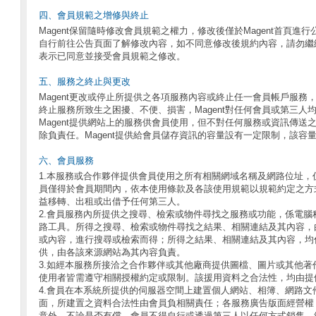
四、會員規範之增修與終止
Magent保留隨時修改會員規範之權力，修改後僅於Magent首頁進行
自行前往公告頁面了解修改內容，如不同意修改後規約內容，請勿繼
表示已同意並接受會員規範之修改。
五、服務之終止與更改
Magent更改或停止所提供之各項服務內容或終止任一會員帳戶服務
終止服務所致生之困擾、不便、損害，Magent對任何會員或第三人均不
Magent提供網站上的服務供會員使用，但不對任何服務或資訊傳送
除負責任。Magent提供給會員儲存資訊的容量設有一定限制，該容
六、會員服務
1.本服務或合作夥伴提供會員使用之所有相關網域名稱及網路位址，
員僅得於會員期間內，依本使用條款及各該使用規範以規範約定之方
益移轉、出租或出借予任何第三人。
2.會員服務內所提供之搜尋、檢索或物件尋找之服務或功能，係電腦
路工具。所得之搜尋、檢索或物件尋找之結果、相關連結及其內容，
或內容，進行搜尋或檢索而得；所得之結果、相關連結及其內容，均
供，由各該來源網站為其內容負責。
3.如經本服務所接洽之合作夥伴或其他廠商提供圖檔、圖片或其他著
使用者皆需遵守相關授權約定或限制。該援用資料之合法性，均由提
4.會員在本系統所提供的伺服器空間上建置個人網站、相簿、網路文
面，所建置之資料合法性由會員負相關責任；各服務廣告版面經營權
意外，不論是否有償，會員不得自行或透過第三人以任何方式銷售、