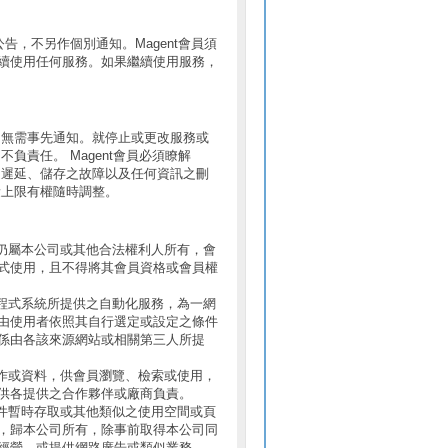
公告，不另作個別通知。Magent會員須
續使用任何服務。如果繼續使用服務，
，無需事先通知。就停止或更改服務或
負責任。 Magent會員必須瞭解
之遲延、儲存之故障以及任何資訊之刪
量上限有權隨時調整。
仍屬本公司或其他合法權利人所有，會
式使用，且不得將其會員資格或會員權
程式系統所提供之自動化服務，為一網
由使用者依照其自行選定或設定之條件
係由各該來源網站或相關第三人所提
作或資料，供會員瀏覽、檢索或使用，
供各提供之合作夥伴或廠商負責。
件暫時存取或其他類似之使用空間或頁
，歸本公司所有，除事前取得本公司同
經營、或提供網路廣告或類似業務。