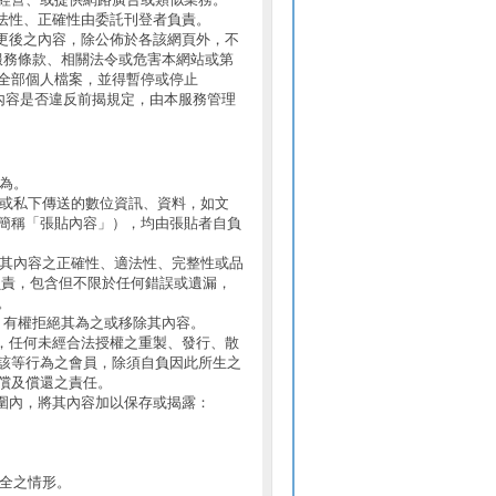
法性、正確性由委託刊登者負責。
更後之內容，除公佈於各該網頁外，不
反服務條款、相關法令或危害本網站或第
全部個人檔案，並得暫停或停止
檔案內容是否違反前揭規定，由本服務管理
行為。
張貼或私下傳送的數位資訊、資料，如文
簡稱「張貼內容」），均由張貼者自負
故就其內容之正確性、適法性、完整性或品
負責，包含但不限於任何錯誤或遺漏，
。
公司」有權拒絕其為之或移除其內容。
，任何未經合法授權之重製、發行、散
該等行為之會員，除須自負因此所生之
償及償還之責任。
圍內，將其內容加以保存或揭露：
安全之情形。