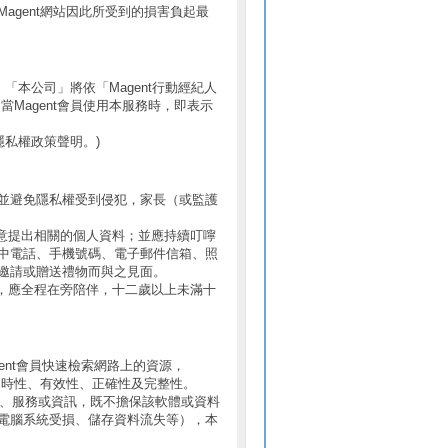
gent網站因此所受到的損害負起最
，「本公司」將依「Magent行動經紀人
當Magent會員使用本服務時，即表示
隱私權政策聲明。)
並避免隱私權受到侵犯，家長（或監護
意提出相關的個人資料；並應持續叮嚀
中電話、手機號碼、電子郵件信箱、照
邀請或贈送禮物而與之見面。
，應全程在旁陪伴，十二歲以上未滿十
gent會員快速檢索網路上的資源，
即時性、有效性、正確性及完整性。
產品、服務或資訊，既不擔保該軟體或資料
電腦系統受損、儲存資料流失等），本