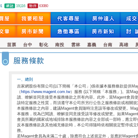
01
19,116
63080
竹
苗票
台中
彰化
南投
雲林
嘉義
台南
高雄
一、總則
吉家網股份有限公司(以下簡稱「本公司」)係依據本服務條款提供Mage
（
https://www.magent.com.tw
）服務 (以下簡稱「本服務」)。當Ma
讀、瞭解並同意接受本服務條款之所有內容。此外，當Magent會員使
該特定服務之性質，而須遵守本公司所另行公告之服務條款或相關規
本服務條款之內容，建議Magent會員隨時注意該等修改或變更。Ma
本服務，視為已閱讀、瞭解並同意接受該等修改或變更。如果Magen
會員所屬的國家或地域排除本服務條款內容之全部或一部時，應立即停止
反本服務條款及其他補充條款時，本公司得隨時依相關規定暫停或立
務。
若Magent會員為未滿二十歲，除應符合上述規定外，並應於Mage