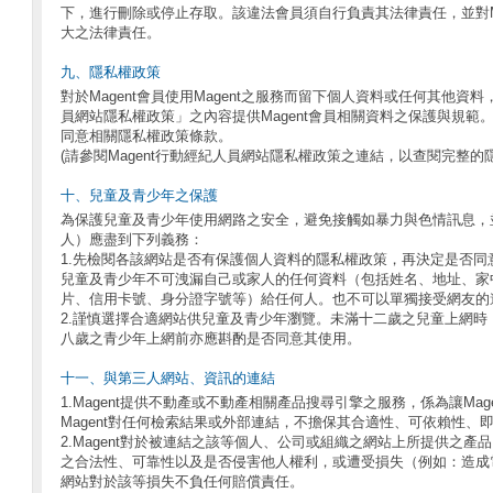
下，進行刪除或停止存取。該違法會員須自行負責其法律責任，並對Ma
大之法律責任。
九、隱私權政策
對於Magent會員使用Magent之服務而留下個人資料或任何其他資料
員網站隱私權政策」之內容提供Magent會員相關資料之保護與規範。
同意相關隱私權政策條款。
(請參閱Magent行動經紀人員網站隱私權政策之連結，以查閱完整的
十、兒童及青少年之保護
為保護兒童及青少年使用網路之安全，避免接觸如暴力與色情訊息，
人）應盡到下列義務：
1.先檢閱各該網站是否有保護個人資料的隱私權政策，再決定是否同
兒童及青少年不可洩漏自己或家人的任何資料（包括姓名、地址、家
片、信用卡號、身分證字號等）給任何人。也不可以單獨接受網友的
2.謹慎選擇合適網站供兒童及青少年瀏覽。未滿十二歲之兒童上網時
八歲之青少年上網前亦應斟酌是否同意其使用。
十一、與第三人網站、資訊的連結
1.Magent提供不動產或不動產相關產品搜尋引擎之服務，係為讓Ma
Magent對任何檢索結果或外部連結，不擔保其合適性、可依賴性、
2.Magent對於被連結之該等個人、公司或組織之網站上所提供之
之合法性、可靠性以及是否侵害他人權利，或遭受損失（例如：造成
網站對於該等損失不負任何賠償責任。