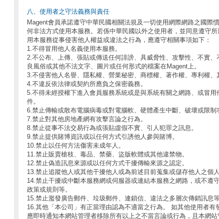
八、使用者之守法義務與責任
Magent會員承諾遵守中華民國相關法規及一切使用網際網路之國際
何非法方式使用本服務。若係中華民國以外之使用者，並同意遵守所
用本服務從事侵害他人權益或違法之行為，應遵守相關事項如下：
1.不得冒用他人名義使用本服務。
2.不公布、上傳、張貼或傳送任何誹謗、具威脅性、攻擊性、不實、
良風俗或其他不法文字、圖片或任何形式的檔案在Magent上。
3.不侵害他人名譽、隱私權、營業秘密、商標權、著作權、專利權、
4.不違反依法律或契約所應負之保密義務。
5.不得未經授權下進入會員服務系統或是與系統有關之網路、或冒用
件。
6.禁止傳輸或散布電腦病毒或對電腦軟、硬體產生中斷、破壞或限制
7.禁止對其他房地產網有攻擊言論之行為。
8.禁止從事不法交易行為或張貼虛假不實、引人犯罪之訊息。
9.禁止提供賭博資訊或以任何方式引誘他人參與賭博。
10.禁止以任何方法傷害未成年人。
11.禁止販賣槍枝、毒品、禁藥、盜版軟體或其他違禁物。
12.禁止偽造訊息來源或以任何方式干擾傳輸來源之認定。
13.禁止追蹤他人或其他干擾他人或為前述目前蒐集或儲存他人之個
14.禁止干擾或中斷本服務網或伺服器或連結本服務之網路，或不遵
政策或規則等。
15.禁止濫發廣告郵件、垃圾郵件、連鎖信、違法之多層次傳銷訊息
16.其他「本公司」有正當理由認為不適當之行為。 如其他使用者有發
應即時通知本網站管理者移除所有以上之不當言論或行為，且本網站