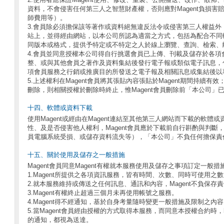
資料，不會侵害任何第三人之智慧財產權，否則應對Magent負損害
師費用等）。
3.會員除必須擔保該等著作或資料絕無違反法令或侵害第三人權益外
站上，並得經由網站，以本公司所認為適當之方式，包括為配合不同
同版本或格式，提供予特定或不特定之人於線上瀏覽、查詢、檢索、
4.會員並同意授權本公司得自行挑選會員已上傳、刊載及儲存於各項
整、或與其他會員之著作及資料集結後發行電子報或類似電子訊息，
項會員服務之行銷或推廣目的所發送之電子報及相關訊息或集結後以
5.上述權利在Magent會員將其張貼內容張貼於Magent期間持續有效；
刪除，則相關授權於刪除時終止，惟Magent會員刪除前「本公司」
十四、軟體或資料下載
使用Magent或經由在Magent連結至其他第三人網站而下載的軟
性、及是否侵害他人權利，Magent會員應於下載前自行斟酌與判斷，
員電腦系統受損、或儲存資料流失等），「本公司」不負任何擔保責
十五、關於使用及儲存之一般措施
Magent會員同意Magent有權就本服務使用及儲存之事項訂定一般
1.Magent所提供之各項資訊服務，皆有時間、次數、同時可使用
2.就本服務維持或傳送之任何訊息、通訊和內容，Magent不負保存
3.Magent有權終止超過三個月未再使用帳號之服務。
4.Magent得不經通知，基於自身考量隨時變更一般措施及限制之內容
5.當Magent會員經由授權的方式取得本服務，而同意本授權合約時，即表
的通知，都視為送達。