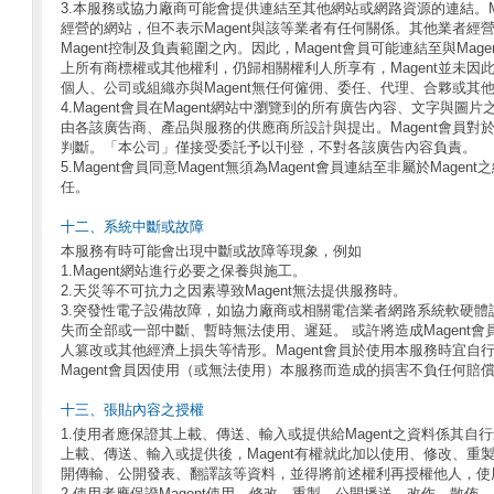
3.本服務或協力廠商可能會提供連結至其他網站或網路資源的連結。M
經營的網站，但不表示Magent與該等業者有任何關係。其他業者經
Magent控制及負責範圍之內。因此，Magent會員可能連結至與Ma
上所有商標權或其他權利，仍歸相關權利人所享有，Magent並未因此
個人、公司或組織亦與Magent無任何僱佣、委任、代理、合夥或其
4.Magent會員在Magent網站中瀏覽到的所有廣告內容、文字與
由各該廣告商、產品與服務的供應商所設計與提出。Magent會員對
判斷。「本公司」僅接受委託予以刊登，不對各該廣告內容負責。
5.Magent會員同意Magent無須為Magent會員連結至非屬於Ma
任。
十二、系統中斷或故障
本服務有時可能會出現中斷或故障等現象，例如
1.Magent網站進行必要之保養與施工。
2.天災等不可抗力之因素導致Magent無法提供服務時。
3.突發性電子設備故障，如協力廠商或相關電信業者網路系統軟硬體
失而全部或一部中斷、暫時無法使用、遲延。 或許將造成Magent
人篡改或其他經濟上損失等情形。Magent會員於使用本服務時宜自
Magent會員因使用（或無法使用）本服務而造成的損害不負任何賠
十三、張貼內容之授權
1.使用者應保證其上載、傳送、輸入或提供給Magent之資料係其
上載、傳送、輸入或提供後，Magent有權就此加以使用、修改、重
開傳輸、公開發表、翻譯該等資料，並得將前述權利再授權他人，使
2.使用者應保證Magent使用、修改、重製、公開播送、改作、散