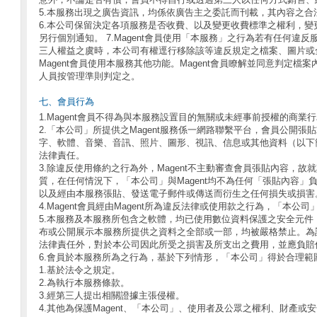
5.本服務出現之廣告資訊，均係依廣告主之委託而刊載，其內容之合
6.本公司保留決定各項服務是否收費、以及變更收費標準之權利，變
另行個別通知。 7.Magent會員使用「本服務」之行為若有任何違
三人權益之虞時，本公司有權逕行移除該等違反規定之檔案、圖片或
Magent會員使用本服務其他功能。Magent會員瞭解並同意判定
人員按管理準則判定之。
七、會員行為
1.Magent會員不得為與本服務設置目的無關或未經事前授權的商業
2.「本公司」所提供之Magent服務係一網路聯繫平台，會員公開
字、軟體、音樂、音訊、照片、圖形、視訊、信息或其他資料（以下
法律責任。
3.除違反使用條約之行為外，Magent不主動審查會員張貼內容，
質，在任何情況下，「本公司」與Magent均不為任何「張貼內容」
以及經由本服務張貼、發送電子郵件或傳送而衍生之任何損失或損害
4.Magent會員經由Magent所為違反法律或使用款之行為，「本
5.本服務及本服務所包含之軟體，均已使用數位資料保護之安全元件
布或公開展示本服務所提供之資料之全部或一部，均被嚴格禁止。為
法律責任外，對於本公司因此所受之損害及所支出之費用，並應負賠
6.會員於本服務所為之行為，基於下列情形，「本公司」得於合理範
1.基於法令之規定。
2.為執行本服務條款。
3.經第三人提出相關證據主張侵權。
4.其他為保護Magent、「本公司」、使用者及公眾之權利、財產或