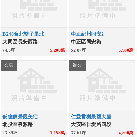
B240台北雙子星北
中正紀州同安2
大同區長安西路
中正區同安街
74.5坪
5,280
萬
52.87坪
5,988
萬
公寓
辦公
低總價景觀美宅
仁愛香榭景觀大廈
北投區泉源路
大安區仁愛路四段
23.39坪
1,158
萬
37.61坪
4,800
萬