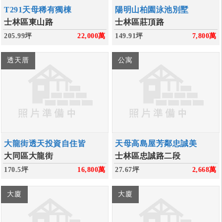
T291天母稀有獨棟
陽明山柏園泳池別墅
士林區東山路
士林區莊頂路
205.99坪
22,000
萬
149.91坪
7,800
萬
透天厝
公寓
大龍街透天投資自住皆
天母高島屋芳鄰忠誠美
大同區大龍街
士林區忠誠路二段
170.5坪
16,800
萬
27.67坪
2,668
萬
大廈
大廈