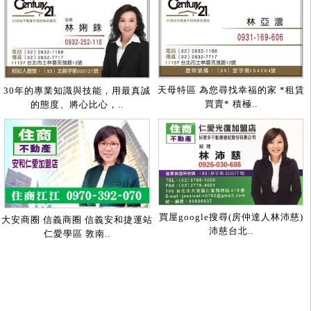
天母特區 為您尋找幸福的家 *租賃
30年的專業知識與技能，用最真誠
買賣* 積極..
的態度、將心比心，..
買屋google搜尋(房仲達人林沛慈)
大安商圈 信義商圈 信義安和捷運站
沛慈台北..
仁愛學區 敦南..