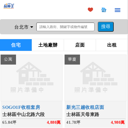
×
台北市
住宅
土地廠辦
店面
出租
公寓
華廈
SOGO1F收租套房
新光三越收租店面
士林區中山北路六段
士林區天母東路
65.84坪
4,880
萬
41.78坪
4,980
萬