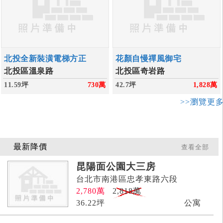
北投全新裝潢電梯方正
花顏自慢禪風御宅
北投區溫泉路
北投區奇岩路
11.59坪
730
萬
42.7坪
1,828
萬
>>瀏覽更
最新降價
查看全部
昆陽面公園大三房
台北市南港區忠孝東路六段
2,780
萬
2,818萬
36.22
坪
公寓