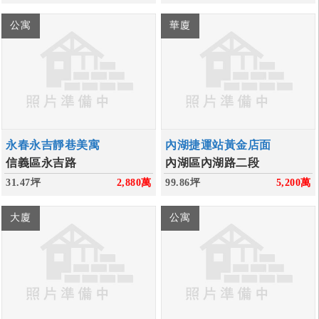
公寓
華廈
永春永吉靜巷美寓
內湖捷運站黃金店面
信義區永吉路
內湖區內湖路二段
31.47坪
2,880
萬
99.86坪
5,200
萬
大廈
公寓