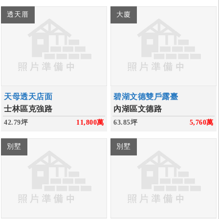
透天厝
大廈
天母透天店面
碧湖文德雙戶露臺
士林區克強路
內湖區文德路
42.79坪
11,800
萬
63.85坪
5,760
萬
別墅
別墅