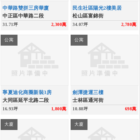
中華路雙拼三房華廈
民生社區陽光2樓美居
中正區中華路二段
松山區富錦街
31.71坪
2,300
萬
34.07坪
2,780
萬
公寓
公寓
寧夏迪化商圈新裝3房
劍潭捷運三樓
大同區延平北路二段
士林區通河街
16.93坪
1,800
萬
10.88坪
698
萬
大廈
大廈