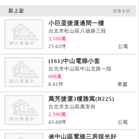
新上架
查看全部
小巨蛋捷運邊間一樓
台北市松山區八德路三段
3,100
萬
25.62
坪
公寓
(161)中山電梯小套
台北市中山區中山北路一段
699
萬
8.81
坪
華廈
萬芳捷運3樓雅寓(B225)
台北市文山區萬安街
2,590
萬
43.68
坪
公寓
㊝中山區電梯三房採光好