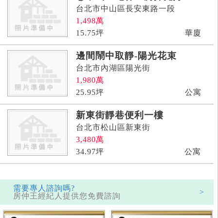
台北市中山區長安東路一段
1,498
萬
15.75
坪
華廈
邊間鬧中取靜-陽光花束
台北市內湖區陽光街
1,980
萬
25.95
坪
公寓
新東街靜巷便利一樓
台北市松山區新東街
3,480
萬
34.97
坪
公寓
需要專人諮詢嗎?
>
房仲王經紀人提供您免費諮詢