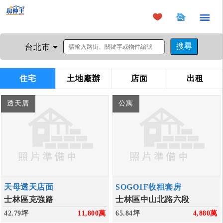
×
台北市
住宅
土地廠辦
店面
出租
透天厝
公寓
天母透天店面
SOGO1F收租套房
士林區克強路
士林區中山北路六段
42.79坪
11,800
萬
65.84坪
4,880
萬