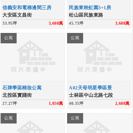
信義安和電梯邊間三房
民族東映虹園3+1房
大安區文昌街
松山區民族東路
33.95坪
3,688
萬
45.73坪
3,688
萬
公寓
公寓
石牌學區精妝公寓
A02天母明星學區景
北投區實踐街
士林區中山北路七段
27.27坪
1,850
萬
40.35坪
2,688
萬
公寓
公寓