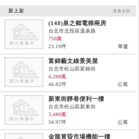
新上架
查看全部
(148)泉之鄉電梯兩房
台北市北投區溫泉路
750
萬
23.19
坪
華廈
富錦藝文綠景美屋
台北市松山區富錦街
4,288
萬
46.82
坪
公寓
新東街靜巷便利一樓
台北市松山區新東街
3,480
萬
34.97
坪
公寓
金龍黃昏市場機能一樓