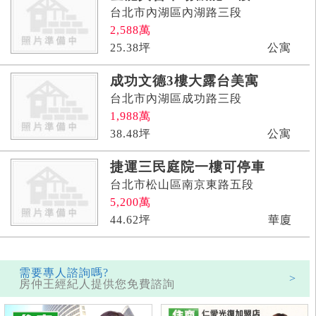
台北市內湖區內湖路三段
2,588
萬
25.38
坪
公寓
成功文德3樓大露台美寓
台北市內湖區成功路三段
1,988
萬
38.48
坪
公寓
捷運三民庭院一樓可停車
台北市松山區南京東路五段
5,200
萬
44.62
坪
華廈
需要專人諮詢嗎?
>
房仲王經紀人提供您免費諮詢