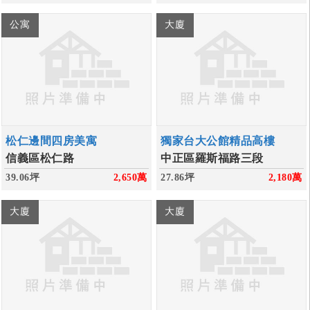
公寓
大廈
松仁邊間四房美寓
獨家台大公館精品高樓
信義區松仁路
中正區羅斯福路三段
39.06坪
2,650
萬
27.86坪
2,180
萬
大廈
大廈