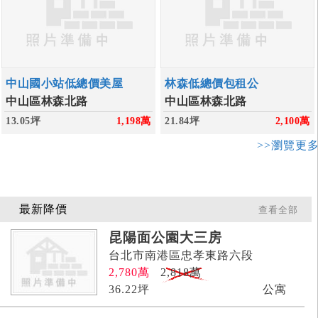
中山國小站低總價美屋
林森低總價包租公
中山區林森北路
中山區林森北路
13.05坪
1,198
萬
21.84坪
2,100
萬
>>瀏覽更
最新降價
查看全部
昆陽面公園大三房
台北市南港區忠孝東路六段
2,780
萬
2,818萬
36.22
坪
公寓