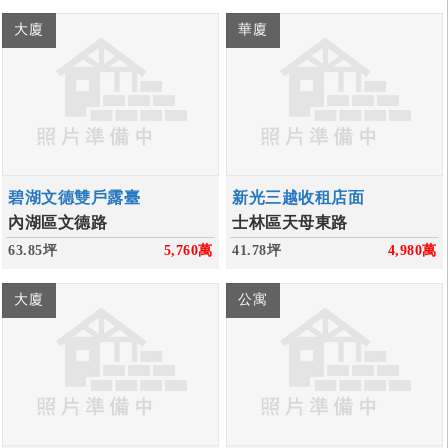
大廈
華廈
碧湖文德雙戶露臺
新光三越收租店面
內湖區文德路
士林區天母東路
63.85坪
5,760
萬
41.78坪
4,980
萬
大廈
公寓