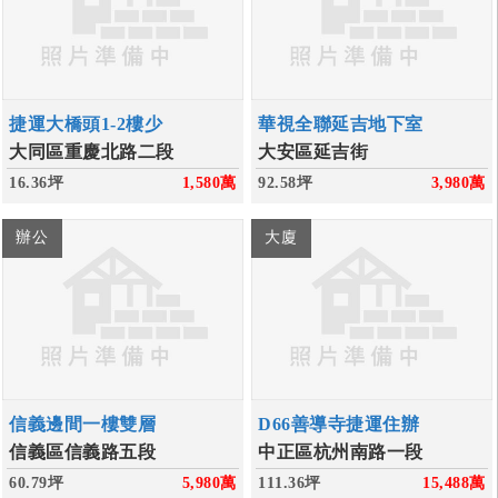
捷運大橋頭1-2樓少
華視全聯延吉地下室
大同區重慶北路二段
大安區延吉街
16.36坪
1,580
萬
92.58坪
3,980
萬
辦公
大廈
信義邊間一樓雙層
D66善導寺捷運住辦
信義區信義路五段
中正區杭州南路一段
60.79坪
5,980
萬
111.36坪
15,488
萬