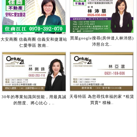
買屋google搜尋(房仲達人林沛慈)
大安商圈 信義商圈 信義安和捷運站
沛慈台北..
仁愛學區 敦南..
天母特區 為您尋找幸福的家 *租賃
30年的專業知識與技能，用最真誠
買賣* 積極..
的態度、將心比心，..