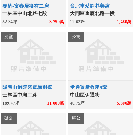
專約-富春居稀有二房
台北車站靜巷美寓
士林區中山北路七段
大同區重慶北路一段
52.34坪
3,750
萬
12.62坪
1,480
萬
別墅
公寓
陽明山過院來電梯別墅
伊通置產收租9套
士林區中庸二路
中山區伊通街
189.47坪
11,000
萬
40.75坪
5,800
萬
辦公
辦公