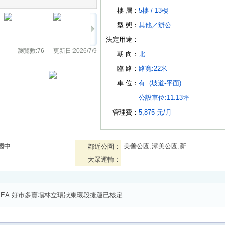
樓 層：
5樓 /
13樓
型 態：
其他
／
辦公
法定用途：
瀏覽數:
76
更新日:
2026/7/9
朝 向：
北
臨 路：
路寬:22米
車 位：
有
(坡道-平面)
公設車位:11.13坪
管理費：
5,875 元/月
國中
美善公園,潭美公園,新
鄰近公園：
大眾運輸：
KEA.好市多賣場林立環狀東環段捷運已核定