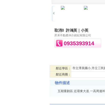
取消0
許鴻英｜小英
昇禾不動產仲介經紀有限公司
0935393914
市立潭美國小,市立三民
鄰近學區：
鄰近商圈：
物件描述
五期重劃區.近環東大道.一高周邊I