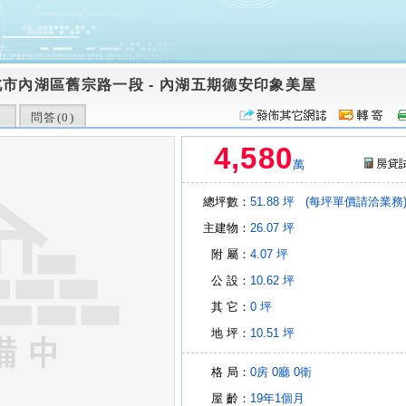
北市內湖區舊宗路一段
-
內湖五期德安印象美屋
問答(
0
)
4,580
萬
總坪數：
51.88 坪
(每坪單價請洽業務
主建物：
26.07 坪
附 屬：
4.07 坪
公 設：
10.62 坪
其 它：
0 坪
地 坪：
10.51 坪
格 局：
0房
0廳
0衛
屋 齡：
19年1個月