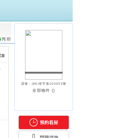
)
證號：(96)登字第100453號
全部物件 (
)