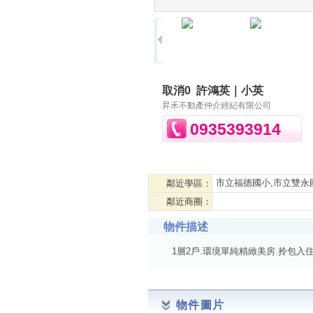
取消0
許鴻英｜小英
昇禾不動產仲介經紀有限公司
0935393914
市立福德國小,市立雙永
鄰近學區：
鄰近商圈：
物件描述
1層2戶.環境單純精緻美房.拎包
物件圖片