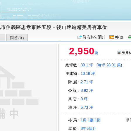
北市信義區忠孝東路五段
-
後山埤站精美房有車位
問答(
0
)
2,950
萬
總坪數：
30.1 坪
(每坪 98.01 萬)
主建物：
10.19 坪
附 屬：
2.71 坪
公 設：
8.92 坪
其 它：
0 坪
地 坪：
5.73 坪
格 局：
1房
1廳
1衛
屋 齡：
8年6個月