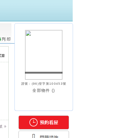
證號：(96)登字第100453號
全部物件 (
)