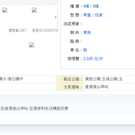
樓 層：
4樓 /
6樓
型 態：
華廈
／
住家
法定用途：
瀏覽數:
167
更新日:
2026/7/3
朝 向：
東南
臨 路：
車 位：
無
管理費：
2,520 元/月
國小,瑠公國中
廣慈公園,玉成公園,玉
鄰近公園：
捷運後山埤站
大眾運輸：
入住近捷運後山埤站.交通便利生活機能完整