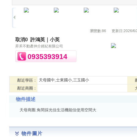
瀏覽數:
86
更新日:
2026/6/
取消0
許鴻英｜小英
昇禾不動產仲介經紀有限公司
0935393914
天母國中,士東國小,三玉國小
鄰近學區：
鄰近商圈：
物件描述
天母商圈.角間採光佳生活機能佳使用空間大
物件圖片