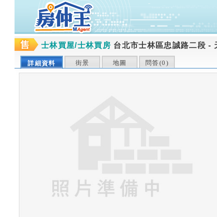
士林買屋/士林買房
台北市士林區忠誠路二段
-
街景
地圖
問答(
0
)
詳細資料