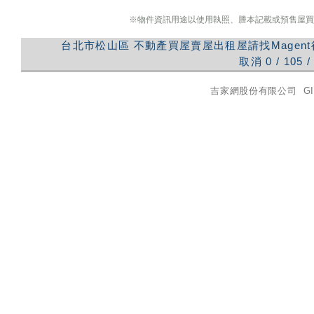
※物件資訊用途以使用執照、謄本記載或預售屋買
台北市松山區
不動產買屋賣屋出租屋請找Magen
取消
0
/
105
/
吉家網股份有限公司
GI