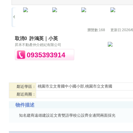
瀏覽數:
168
更新日:
2026/6
取消0
許鴻英｜小英
昇禾不動產仲介經紀有限公司
0935393914
桃園市立文青國中小國小部,桃園市立文青國
鄰近學區：
鄰近商圈：
物件描述
知名建商遠雄建設近文青雙語學校公設齊全邊間兩面採光