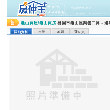
龜山買屋/龜山買房
桃園市龜山區樂善二路
-
遠
街景
地圖
問答(
0
)
詳細資料