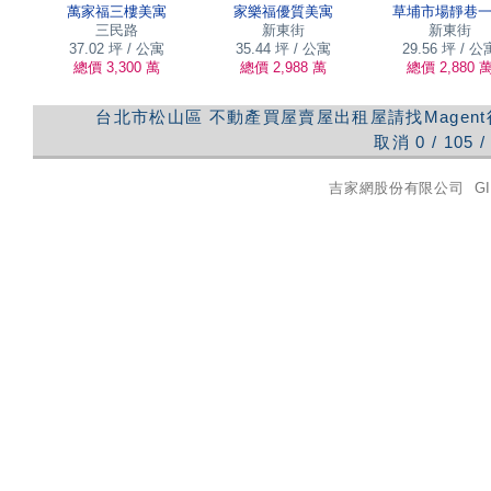
萬家福三樓美寓
家樂福優質美寓
草埔市場靜巷
三民路
新東街
新東街
37.02 坪 / 公寓
35.44 坪 / 公寓
29.56 坪 / 公
總價 3,300 萬
總價 2,988 萬
總價 2,880 
台北市松山區
不動產買屋賣屋出租屋請找Magen
取消
0
/
105
/
吉家網股份有限公司
GI