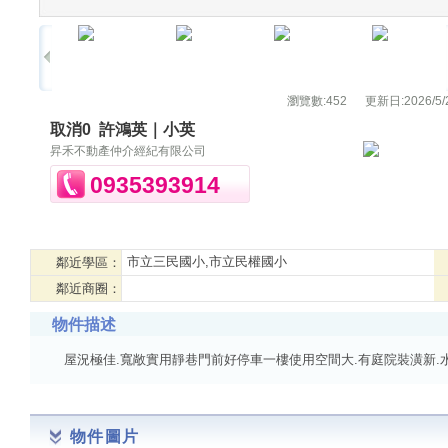
瀏覽數:
452
更新日:
2026/5/
取消0
許鴻英｜小英
昇禾不動產仲介經紀有限公司
0935393914
市立三民國小,市立民權國小
鄰近學區：
鄰近商圈：
物件描述
屋況極佳.寬敞實用靜巷門前好停車一樓使用空間大.有庭院裝潢新.
物件圖片