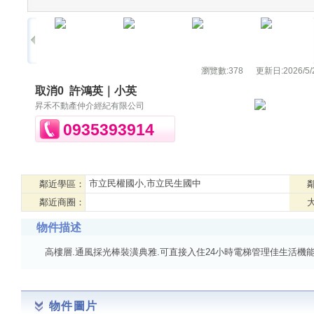
瀏覽數:
378
更新日:
2026/5/
取消0
許鴻英｜小英
昇禾不動產仲介經紀有限公司
0935393914
市立民權國小,市立民生國中
鄰近學區：
鄰近商圈：
物件描述
高樓層.通風採光棒裝潢典雅.可直接入住24小時電梯管理佳生活機能
物件圖片