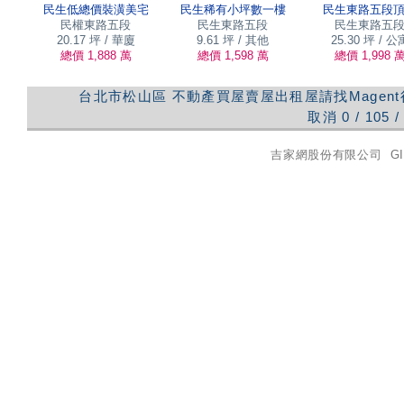
民生低總價裝潢美宅
民生稀有小坪數一樓
民生東路五段
民權東路五段
民生東路五段
民生東路五
20.17 坪 / 華廈
9.61 坪 / 其他
25.30 坪 / 公
總價 1,888 萬
總價 1,598 萬
總價 1,998 
台北市松山區
不動產買屋賣屋出租屋請找Magen
取消
0
/
105
/
吉家網股份有限公司
GI