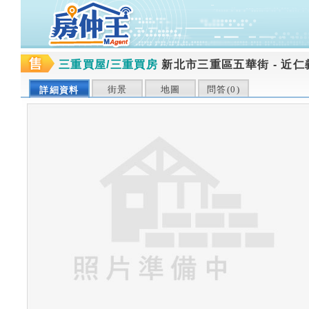
三重買屋/三重買房
新北市三重區五華街
-
近仁
街景
地圖
問答(
0
)
詳細資料