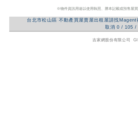
※物件資訊用途以使用執照、謄本記載或預售屋買
台北市松山區
不動產買屋賣屋出租屋請找Magen
取消
0
/
105
/
吉家網股份有限公司
GI