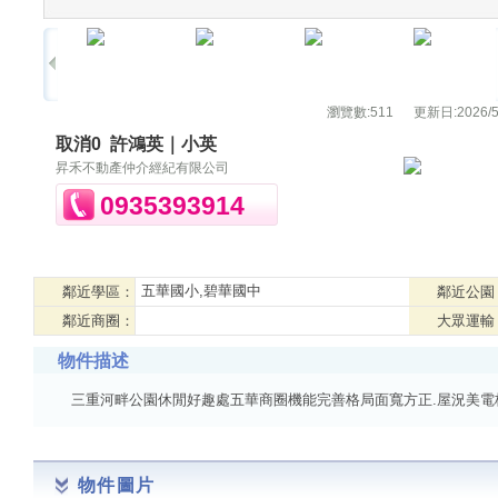
瀏覽數:
511
更新日:
2026/5
取消0
許鴻英｜小英
昇禾不動產仲介經紀有限公司
0935393914
五華國小,碧華國中
鄰近學區：
鄰近公園
鄰近商圈：
大眾運輸
物件描述
三重河畔公園休閒好趣處五華商圈機能完善格局面寬方正.屋況美電
物件圖片