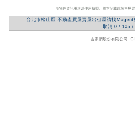
※物件資訊用途以使用執照、謄本記載或預售屋買
台北市松山區
不動產買屋賣屋出租屋請找Magen
取消
0
/
105
/
吉家網股份有限公司
GI