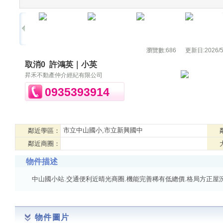
瀏覽數:
686
更新日:
2026/5
取消0
許鴻英｜小英
昇禾不動產仲介經紀有限公司
0935393914
市立中山國小,市立新興國中
鄰近學區：
鄰近商圈：
物件描述
中山國小站.交通便利近晴光商圈.機能完善稀有低總價.格局方正屋
物件圖片