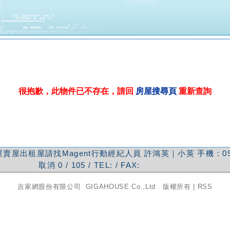
很抱歉，此物件已不存在，請回
房屋搜尋頁
重新查詢
賣屋出租屋請找Magent行動經紀人員
許鴻英｜小英
手機：
0
取消
0
/
105
/ TEL:
/ FAX:
吉家網股份有限公司
GIGAHOUSE Co.,Ltd 版權所有 |
RSS