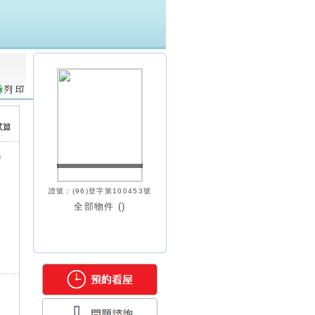
)
證號：(96)登字第100453號
全部物件 (
)