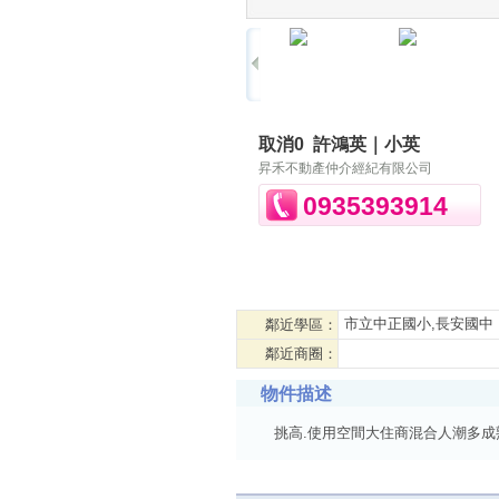
取消0
許鴻英｜小英
昇禾不動產仲介經紀有限公司
0935393914
市立中正國小,長安國中
鄰近學區：
鄰近商圈：
物件描述
挑高.使用空間大住商混合人潮多成