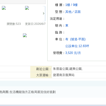
樓 層：
1樓 /
9樓
型 態：
其他
／
店面
法定用途：
瀏覽數:
523
更新日:
2026/6/7
朝 向：
東
臨 路：
車 位：
有
(坡道-平面)
公設車位:12.83坪
管理費：
3,520 元/月
朱厝崙公園,建興公園,
鄰近公園：
捷運南京復興站
大眾運輸：
熟商圈.生活機能強方正格局屋況佳好規劃