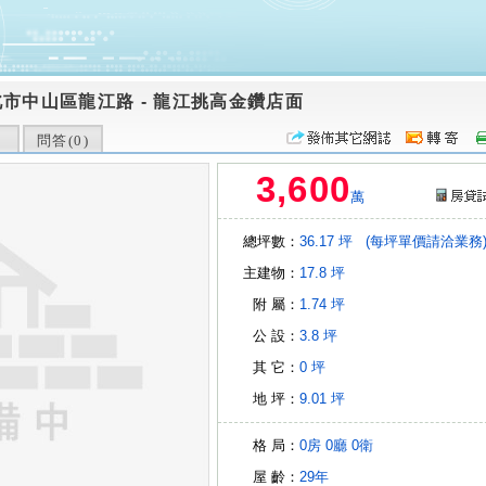
北市中山區龍江路
-
龍江挑高金鑽店面
問答(
0
)
3,600
萬
總坪數：
36.17 坪
(每坪單價請洽業務
主建物：
17.8 坪
附 屬：
1.74 坪
公 設：
3.8 坪
其 它：
0 坪
地 坪：
9.01 坪
格 局：
0房
0廳
0衛
屋 齡：
29年