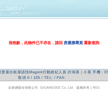
很抱歉，此物件已不存在，請回
房屋搜尋頁
重新查詢
賣屋出租屋請找Magent行動經紀人員
許鴻英｜小英
手機：
0
取消
0
/
105
/ TEL:
/ FAX:
吉家網股份有限公司
GIGAHOUSE Co.,Ltd 版權所有 |
RSS