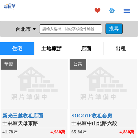
×
台北市
住宅
土地廠辦
店面
出租
華廈
公寓
新光三越收租店面
SOGO1F收租套房
士林區天母東路
士林區中山北路六段
41.78坪
4,980
萬
65.84坪
4,880
萬