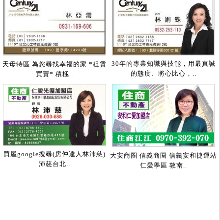
30年的專業知識與技能，用最真誠
天母特區 為您尋找幸福的家 *租賃
的態度、將心比心，..
買賣* 積極..
買屋google搜尋(房仲達人林沛慈)
大安商圈 信義商圈 信義安和捷運站
沛慈台北..
仁愛學區 敦南..