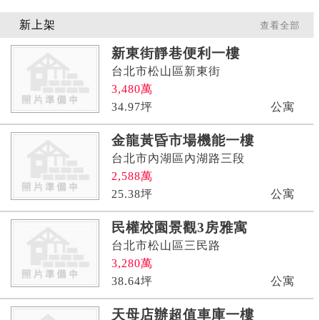
新上架
查看全部
新東街靜巷便利一樓
台北市松山區新東街
3,480
萬
34.97
坪
公寓
金龍黃昏市場機能一樓
台北市內湖區內湖路三段
2,588
萬
25.38
坪
公寓
民權校園景觀3房雅寓
台北市松山區三民路
3,280
萬
38.64
坪
公寓
天母店辦超值車庫一樓