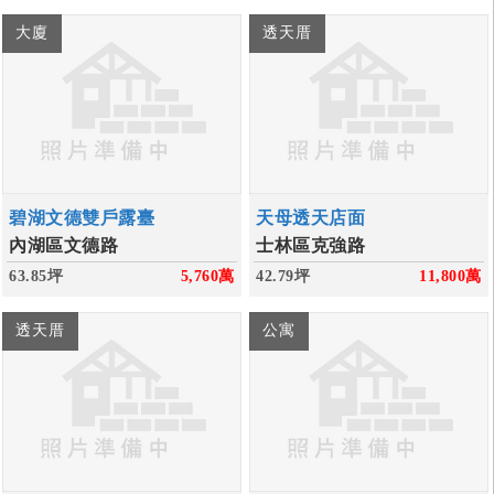
大廈
透天厝
碧湖文德雙戶露臺
天母透天店面
內湖區文德路
士林區克強路
63.85坪
5,760
萬
42.79坪
11,800
萬
透天厝
公寓