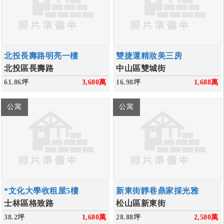
北投長壽路明亮一樓
雙捷運精妝美三房
北投區長壽路
中山區雙城街
61.86坪
3,680
萬
16.98坪
1,688
萬
公寓
公寓
*文化大學收租屋5樓
新東街靜巷鼎家採光雅
士林區格致路
松山區新東街
38.2坪
1,680
萬
28.88坪
2,580
萬