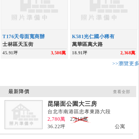
T176天母面寬商辦
K581光仁國小稀有
士林區天玉街
萬華區萬大路
45.91坪
3,500
萬
18.91坪
2,368
萬
>>瀏覽更
最新降價
查看全部
昆陽面公園大三房
台北市南港區忠孝東路六段
2,780
萬
2,818萬
36.22
坪
公寓