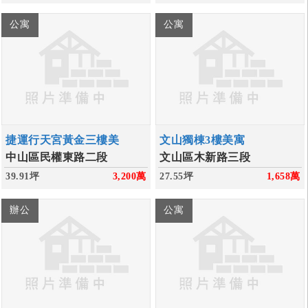
公寓
公寓
捷運行天宮黃金三樓美
文山獨棟3樓美寓
中山區民權東路二段
文山區木新路三段
39.91坪
3,200
萬
27.55坪
1,658
萬
辦公
公寓