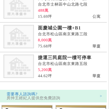
台北市士林區中山北路七段
488
萬
15.69
坪
公寓
面慶城公園一樓+B1
台北市松山區南京東路三段
8,000
萬
75.68
坪
華廈
捷運三民庭院一樓可停車
台北市松山區南京東路五段
5,200
萬
44.62
坪
華廈
需要專人諮詢嗎?
>
房仲王經紀人提供您免費諮詢