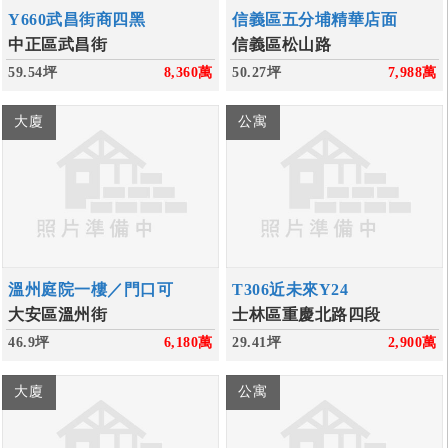
Y660武昌街商四黑
信義區五分埔精華店面
中正區武昌街
信義區松山路
59.54坪
8,360
萬
50.27坪
7,988
萬
大廈
公寓
溫州庭院一樓／門口可
T306近未來Y24
大安區溫州街
士林區重慶北路四段
46.9坪
6,180
萬
29.41坪
2,900
萬
大廈
公寓