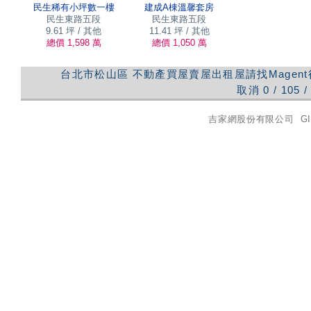
民生稀有小坪數一樓
建成A棟溫馨套房
民生東路五段
民生東路五段
9.61 坪 / 其他
11.41 坪 / 其他
總價 1,598 萬
總價 1,050 萬
台北市松山區
不動產買屋賣屋出租屋請找Magen
取消
0
/
105
/
吉家網股份有限公司
GI