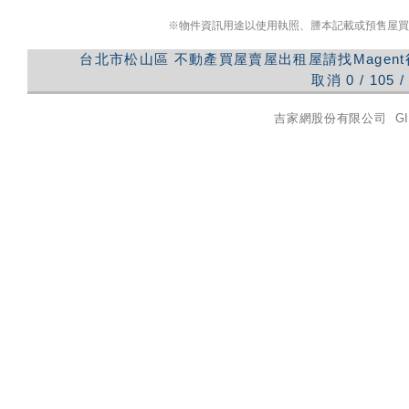
※物件資訊用途以使用執照、謄本記載或預售屋買
台北市松山區
不動產買屋賣屋出租屋請找Magen
取消
0
/
105
/
吉家網股份有限公司
GI