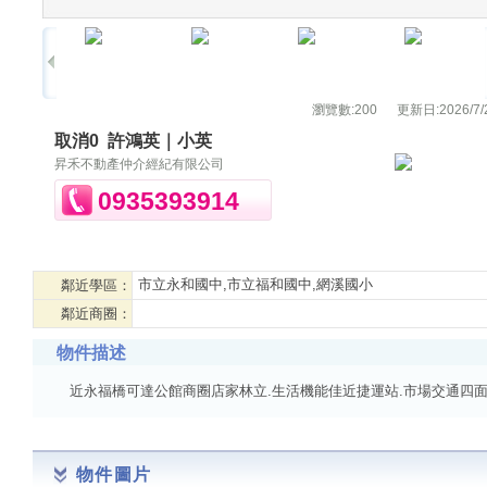
瀏覽數:
200
更新日:
2026/7/
取消0
許鴻英｜小英
昇禾不動產仲介經紀有限公司
0935393914
市立永和國中,市立福和國中,網溪國小
鄰近學區：
鄰近商圈：
物件描述
近永福橋可達公館商圈店家林立.生活機能佳近捷運站.市場交通四
物件圖片