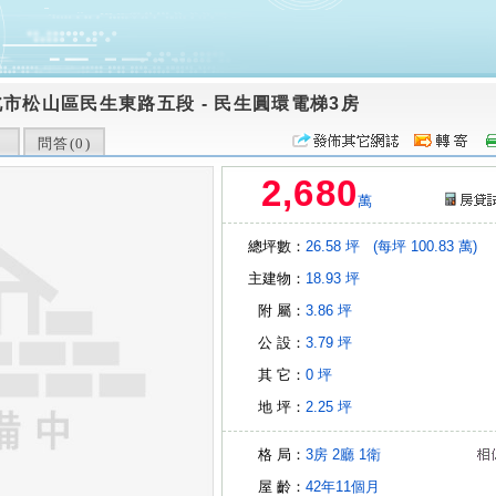
北市松山區民生東路五段
-
民生圓環電梯3房
問答(
0
)
2,680
萬
總坪數：
26.58 坪
(每坪 100.83 萬)
主建物：
18.93 坪
附 屬：
3.86 坪
公 設：
3.79 坪
其 它：
0 坪
地 坪：
2.25 坪
格 局：
3房
2廳
1衛
屋 齡：
42年11個月