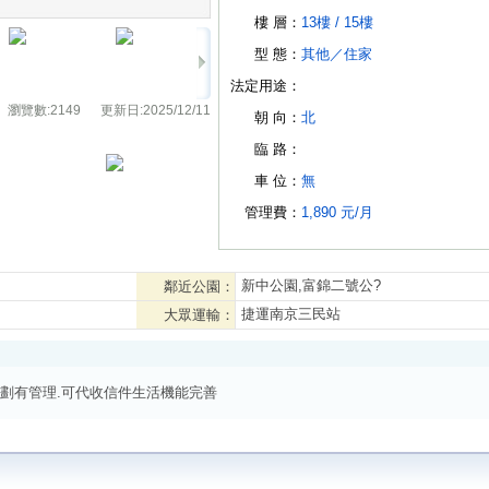
樓 層：
13樓 /
15樓
型 態：
其他
／
住家
法定用途：
瀏覽數:
2149
更新日:
2025/12/11
朝 向：
北
臨 路：
車 位：
無
管理費：
1,890 元/月
新中公園,富錦二號公?
鄰近公園：
捷運南京三民站
大眾運輸：
劃有管理.可代收信件生活機能完善