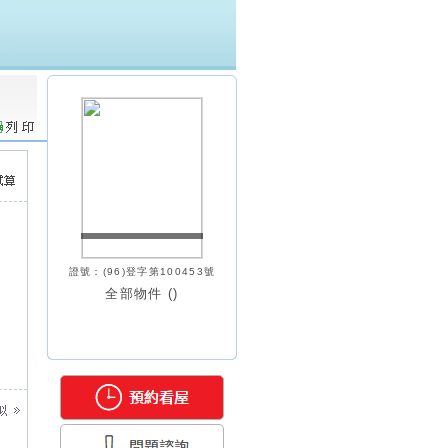
證號：(96)登字第100453號
全部物件 (
)