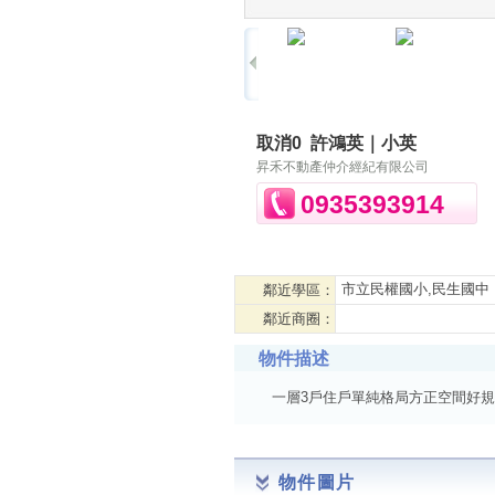
取消0
許鴻英｜小英
昇禾不動產仲介經紀有限公司
0935393914
市立民權國小,民生國中
鄰近學區：
鄰近商圈：
物件描述
一層3戶住戶單純格局方正空間好規
物件圖片